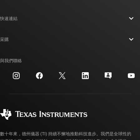
關於 TI 概覽
快速連結
人才招募
聯絡我們
新聞室
采購
TI E2E™ 設計支援論壇
我們的故事 | 晶片幕後
TI API 套件
交互參考搜索
與我們聯絡
活動
myTI 公司帳戶
客戶支援中心
投資人關系
運送、付款與稅金
封裝
製造
訂購 FAQ
品質與可靠性
企業公民
授權經銷商
myTI 帳戶常見問題解答
數十年來，德州儀器 (TI) 持續不懈地推動科技進步。我們是全球性的