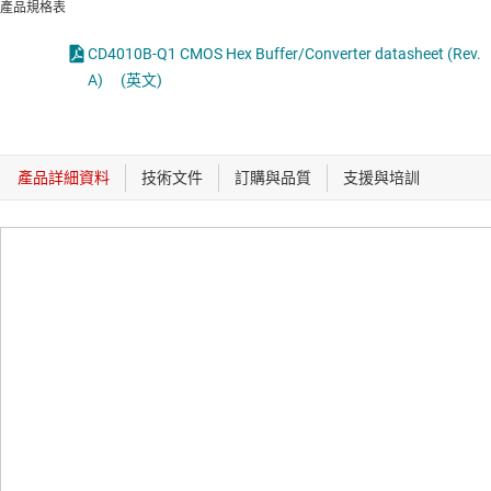
產品規格表
CD4010B-Q1 CMOS Hex Buffer/Converter datasheet (Rev.
A)
(英文)