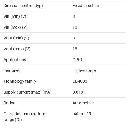
Direction control (typ)
Fixed-direction
Vin (min) (V)
3
Vin (max) (V)
18
Vout (min) (V)
3
Vout (max) (V)
18
Applications
GPIO
Features
High-voltage
Technology family
CD4000
Supply current (max) (mA)
0.018
Rating
Automotive
Operating temperature
-40 to 125
range (°C)