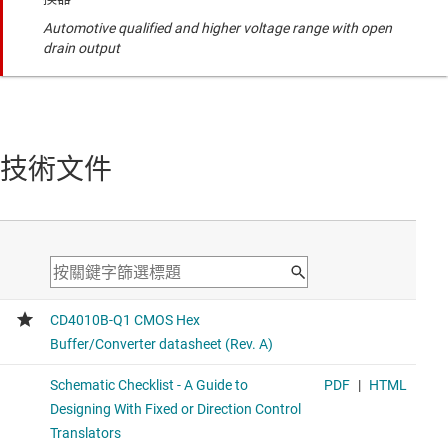
Automotive qualified and higher voltage range with open
drain output
技術文件