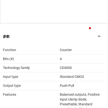
Function
Counter
Bits (#)
4
Technology family
CD4000
Input type
Standard CMOS
Output type
Push-Pull
Features
Balanced outputs, Positive
input clamp diode,
Presettable, Standard