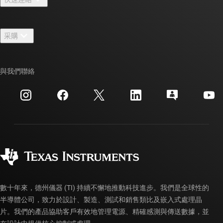
人才招募
聯絡我們
新聞室
采購
TI E2E™ 設計支援論壇
我們的故事 | 晶片幕後
TI API 套件
交互參考搜索
與我們聯絡
活動
myTI 公司帳戶
客戶支援中心
投資人關系
運送、付款與稅金
封裝
製造
訂購 FAQ
品質與可靠性
企業公民
授權經銷商
myTI 帳戶常見問題解答
數十年來，德州儀器 (TI) 持續不懈地推動科技進步。我們是全球性的
半導體公司，致力於設計、製造、測試和銷售類比及嵌入式處理晶
片。我們的產品協助客戶有效地管理電源、精確感測與傳送數據，並