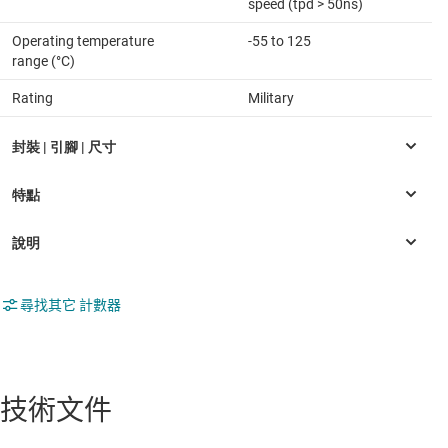
speed (tpd > 50ns)
Operating temperature
-55 to 125
range (°C)
Rating
Military
尋找其它 計數器
技術文件