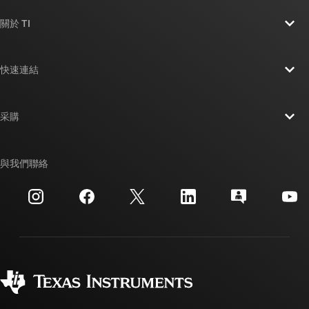
關於 TI
關於 TI 概覽
快速連結
人才招募
聯絡我們
新聞室
采購
TI E2E™ 設計支援論壇
我們的故事 | 晶片幕後
TI API 套件
交互參考搜索
與我們聯絡
活動
myTI 公司帳戶
客戶支援中心
投資人關系
運送、付款與稅金
封裝
製造
訂購 FAQ
品質與可靠性
企業公民
授權經銷商
myTI 帳戶常見問題解答