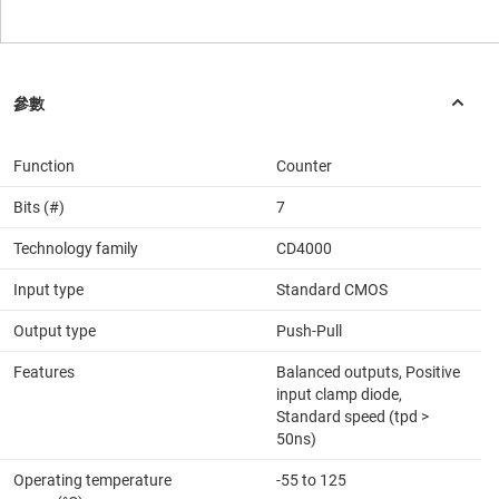
Function
Counter
Bits (#)
7
Technology family
CD4000
Input type
Standard CMOS
Output type
Push-Pull
Features
Balanced outputs, Positive
input clamp diode,
Standard speed (tpd >
50ns)
Operating temperature
-55 to 125