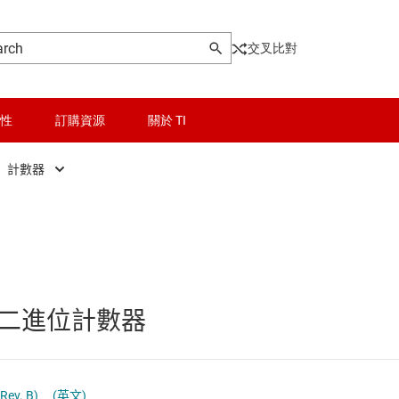
交叉比對
性
訂購資源
關於 TI
計數器
晶粒與晶圓服務
D 型正反器
輯 IC
無線連線
D 型鎖存器
被動和離散
JK 正反器
二進位計數器
和暫存器
邏輯和電壓轉換
其它鎖存器
和收發器
隔離
移位暫存器
Rev. B)
(英文)