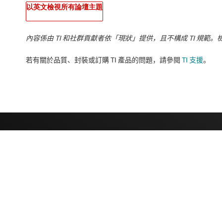
以英文檢視所有論壇主題
內容係由 TI 和社群貢獻者依「現狀」提供，且不構成 TI 規範。
若有關於品質、封裝或訂購 TI 產品的問題，請參閱
TI 支援
。​​​​​​​​​​​​​​
關於 TI
快速連結
關於 TI 概覽
聯絡我們
人才招募
TI E2E™ 設計
新聞室
交互參考搜索