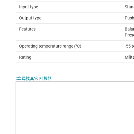
Input type
Stan
Output type
Push
Features
Bala
Pres
Operating temperature range (°C)
-55 
Rating
Milit
尋找其它 計數器