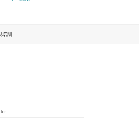
電池管理 IC
計數器
平移位器
電源管理
電壓轉換正反器、閂鎖與暫存器
音訊、觸覺和壓電
馬達驅動器
ter