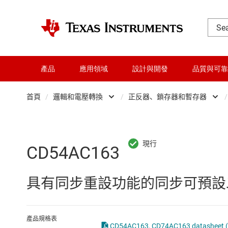
產品
應用領域
設計與開發
品質與可靠
首頁
/
邏輯和電壓轉換
/
正反器、鎖存器和暫存器
/
DLP 產品
Other logic
交換器與多工器
可配置且可編程邏
CD54AC163
介面
專業邏輯 IC
具有同步重設功能的同步可預設
射頻 (RF) 與微波
正反器、鎖存器
微控制器 (MCU) 與處理器
緩衝器、驅動器
產品規格表
CD54AC163, CD74AC163 datasheet (