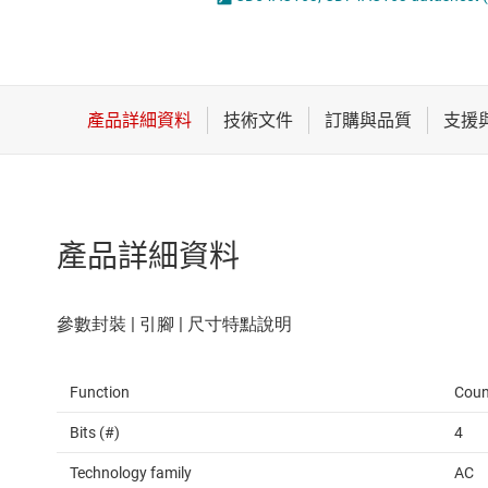
感測器
邏輯閘
放大器
電壓轉換器及電
數據轉換器
時鐘與計時
產品詳細資料
Function
Coun
Bits (#)
4
Technology family
AC