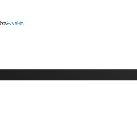
檢視
使用條款
。
采購
與我們聯絡
TI API 套件
支援論壇
myTI 公司帳戶
運送、付款與稅金