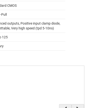
dard CMOS
-Pull
nced outputs, Positive input clamp diode,
ettable, Very high speed (tpd 5-10ns)
to 125
ary