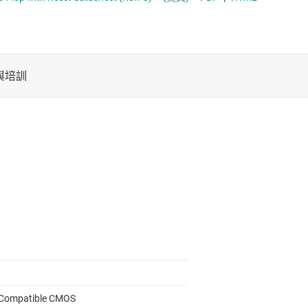
電池管理 IC
計數器
平移位器
電源管理
電壓轉換正反器、閂鎖與暫存器
音訊、觸覺和壓電
馬達驅動器
Compatible CMOS