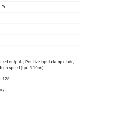
-Pull
nced outputs, Positive input clamp diode,
 high speed (tpd 5-10ns)
to 125
ary