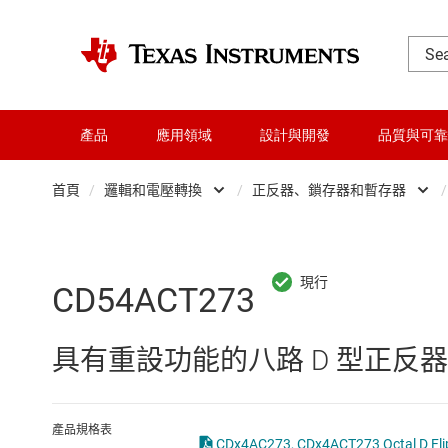
產品
應用領域
設計與開發
品質與可靠
首頁
/
邏輯和電壓轉換
/
正反器、鎖存器和暫存器
/
DLP 產品
Other logic
交換器與多工器
可配置且可編程邏
CD54ACT273
介面
專業邏輯 IC
具有重設功能的八路 D 型正反器
射頻 (RF) 與微波
正反器、鎖存器
微控制器 (MCU) 與處理器
緩衝器、驅動器
產品規格表