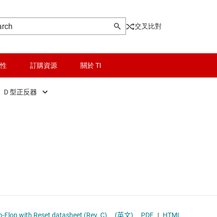
交叉比對
性
訂購資源
關於 TI
D 型正反器
晶粒與晶圓服務
D 型正反器
輯 IC
無線連線
D 型鎖存器
被動和離散
JK 正反器
和暫存器
邏輯和電壓轉換
其它鎖存器
和收發器
隔離
移位暫存器
CDx4AC273, CDx4ACT273 Octal D Flip-Flop with Reset datasheet (Rev. C)
(英文)
PDF
|
HTML