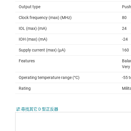
Output type
Push
Clock frequency (max) (MHz)
80
IOL (max) (mA)
24
IOH (max) (mA)
-24
Supply current (max) (µA)
160
Features
Bala
Very
Operating temperature range (°C)
-55 
Rating
Milit
尋找其它 D 型正反器