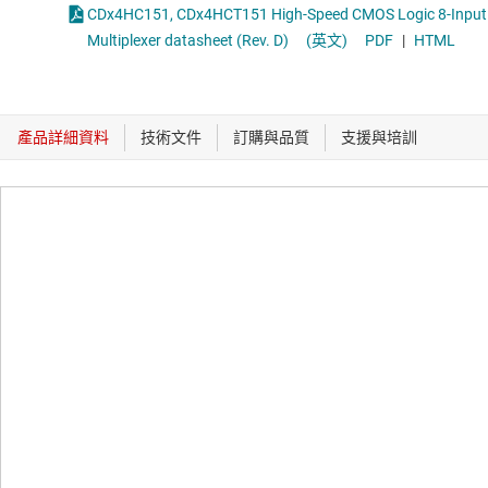
CDx4HC151, CDx4HCT151 High-Speed CMOS Logic 8-Input
Multiplexer datasheet (Rev. D)
(英文)
PDF
|
HTML