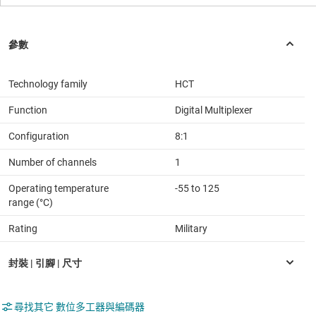
Technology family
HCT
Function
Digital Multiplexer
Configuration
8:1
Number of channels
1
Operating temperature
-55 to 125
range (°C)
Rating
Military
尋找其它 數位多工器與編碼器