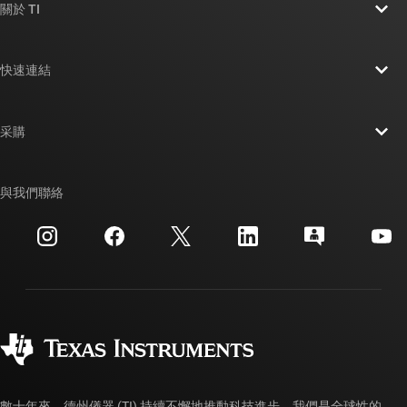
關於 TI
關於 TI 概覽
快速連結
人才招募
聯絡我們
新聞室
采購
TI E2E™ 設計支援論壇
我們的故事 | 晶片幕後
TI API 套件
交互參考搜索
與我們聯絡
活動
myTI 公司帳戶
客戶支援中心
投資人關系
運送、付款與稅金
封裝
製造
訂購 FAQ
品質與可靠性
企業公民
授權經銷商
myTI 帳戶常見問題解答
數十年來，德州儀器 (TI) 持續不懈地推動科技進步。我們是全球性的