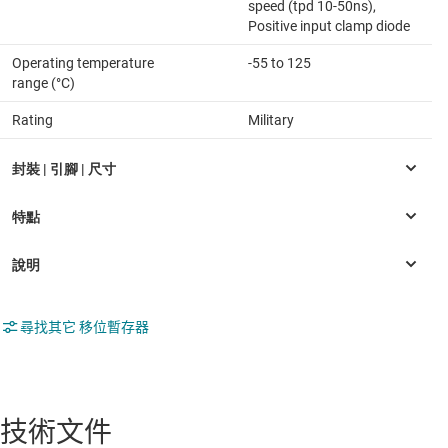
speed (tpd 10-50ns),
Positive input clamp diode
Operating temperature
-55 to 125
range (°C)
Rating
Military
尋找其它 移位暫存器
技術文件