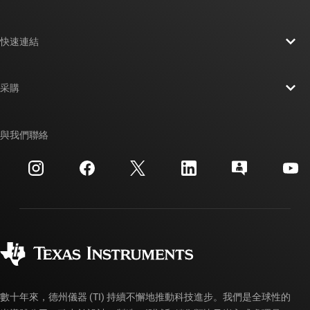
關於 TI 概覽
快速連結
人才招募
聯絡我們
新聞室
采購
TI E2E™ 設計支援論壇
我們的故事 | 晶片幕後
TI API 套件
交互參考搜索
與我們聯絡
活動
myTI 公司帳戶
客戶支援中心
投資人關系
運送、付款與稅金
封裝
製造
訂購 FAQ
品質與可靠性
企業公民
授權經銷商
myTI 帳戶常見問題解答
數十年來，德州儀器 (TI) 持續不懈地推動科技進步。我們是全球性的