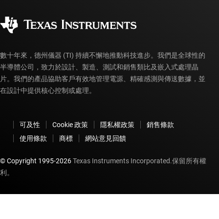
品質與可靠性
企業公民
授權經銷商
myTI 帳戶常見問題解答
數十年來，德州儀器 (TI) 持續不懈地推動科技進步。我們是全球性的
半導體公司，致力於設計、製造、測試和銷售類比及嵌入式處理晶
片。我們的產品協助客戶有效地管理電源、精確感測與傳送數據，並
在設計中提供核心控制或處理。
可及性
Cookie 政策
隱私權政策
銷售條款
使用條款
商標
網站意見回饋
© Copyright 1995-
2026
Texas Instruments Incorporated.保留所有權
利。