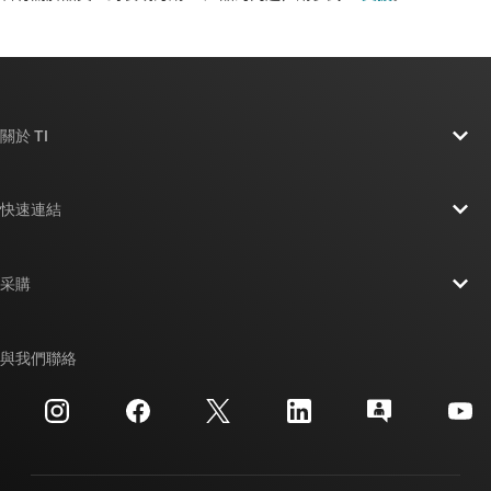
關於 TI
關於 TI 概覽
快速連結
人才招募
聯絡我們
新聞室
采購
TI E2E™ 設計支援論壇
我們的故事 | 晶片幕後
TI API 套件
交互參考搜索
與我們聯絡
活動
myTI 公司帳戶
客戶支援中心
投資人關系
運送、付款與稅金
封裝
製造
訂購 FAQ