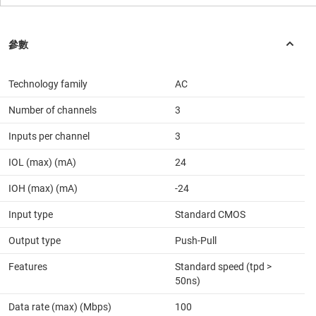
Technology family
AC
Number of channels
3
Inputs per channel
3
IOL (max) (mA)
24
IOH (max) (mA)
-24
Input type
Standard CMOS
Output type
Push-Pull
Features
Standard speed (tpd >
50ns)
Data rate (max) (Mbps)
100