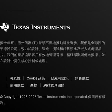
運送、付款與稅金
封裝
製造
訂購 FAQ
品質與可靠性
企業公民
授權經銷商
myTI 帳戶常見問題解答
數十年來，德州儀器 (TI) 持續不懈地推動科技進步。我們是全球性的
半導體公司，致力於設計、製造、測試和銷售類比及嵌入式處理晶
片。我們的產品協助客戶有效地管理電源、精確感測與傳送數據，並
在設計中提供核心控制或處理。
可及性
Cookie 政策
隱私權政策
銷售條款
使用條款
商標
網站意見回饋
© Copyright 1995-
2026
Texas Instruments Incorporated.保留所有權
利。