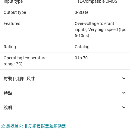
Input type
TTL-Compatible CMOS
Output type
3-State
Features
Over-voltage tolerant
inputs, Very high speed (tpd
5-10ns)
Rating
Catalog
Operating temperature
0 to 70
range (°C)
尋找其它 非反相緩衝器和驅動器