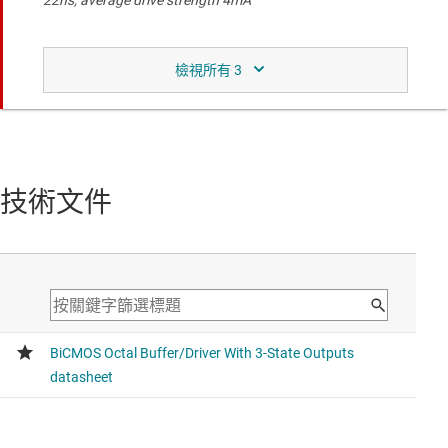
22ns, average drive strength 4mA
CD74ACT541
具有 TTL 相容 CMOS 輸入和 3 態輸出的 8 通道、4.5-V 至
5.5-V 緩衝器
Voltage range 4.5V to 5.5V, average propagation delay
8ns, average drive strength 24mA
技術文件