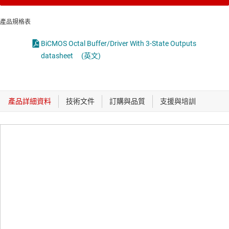
產品規格表
BiCMOS Octal Buffer/Driver With 3-State Outputs
datasheet
(英文)