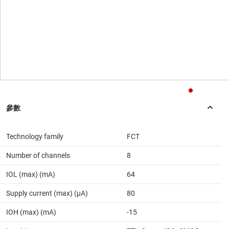
Technology family
FCT
Number of channels
8
IOL (max) (mA)
64
Supply current (max) (µA)
80
IOH (max) (mA)
-15