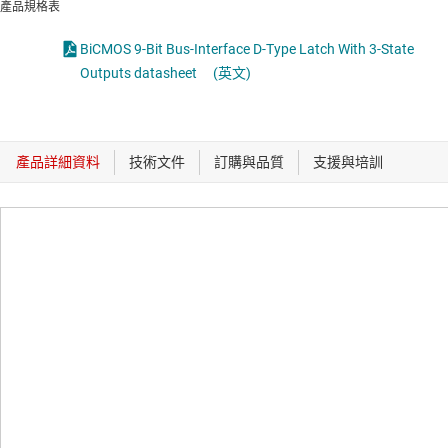
產品規格表
BiCMOS 9-Bit Bus-Interface D-Type Latch With 3-State
Outputs datasheet
(英文)