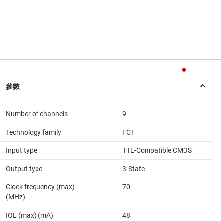
Number of channels
9
Technology family
FCT
Input type
TTL-Compatible CMOS
Output type
3-State
Clock frequency (max)
70
(MHz)
IOL (max) (mA)
48