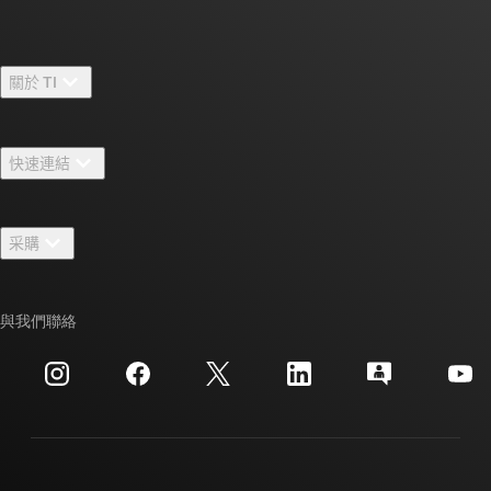
關於 TI
關於 TI 概覽
快速連結
人才招募
聯絡我們
新聞室
采購
TI E2E™ 設計支援論壇
我們的故事 | 晶片幕後
TI API 套件
交互參考搜索
與我們聯絡
活動
myTI 公司帳戶
客戶支援中心
投資人關系
運送、付款與稅金
封裝
製造
訂購 FAQ
品質與可靠性
企業公民
授權經銷商