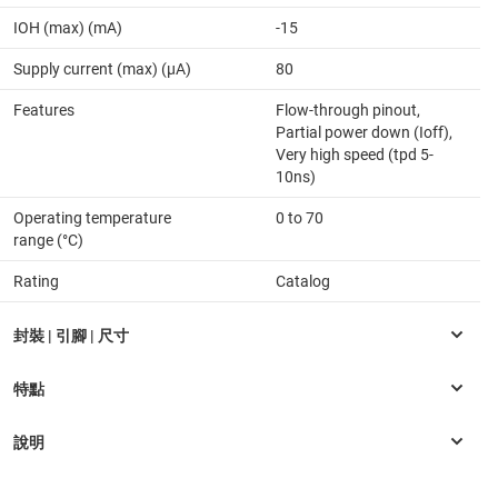
IOH (max) (mA)
-15
Supply current (max) (µA)
80
Features
Flow-through pinout,
Partial power down (Ioff),
Very high speed (tpd 5-
10ns)
Operating temperature
0 to 70
range (°C)
Rating
Catalog