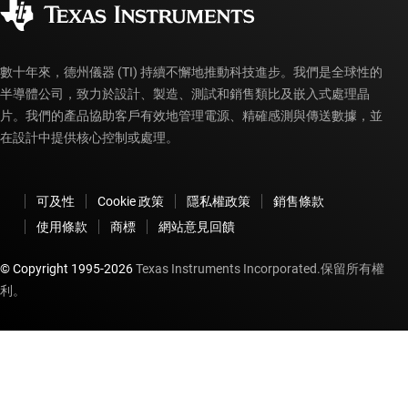
myTI 帳戶常見問題解答
數十年來，德州儀器 (TI) 持續不懈地推動科技進步。我們是全球性的
半導體公司，致力於設計、製造、測試和銷售類比及嵌入式處理晶
片。我們的產品協助客戶有效地管理電源、精確感測與傳送數據，並
在設計中提供核心控制或處理。
可及性
Cookie 政策
隱私權政策
銷售條款
使用條款
商標
網站意見回饋
© Copyright 1995-
2026
Texas Instruments Incorporated.保留所有權
利。