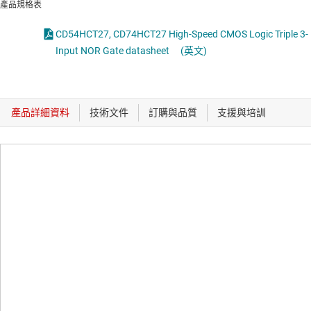
產品規格表
CD54HCT27, CD74HCT27 High-Speed CMOS Logic Triple 3-
Input NOR Gate datasheet
(英文)