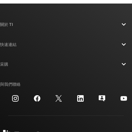
關於 TI
關於 TI 概覽
快速連結
人才招募
聯絡我們
新聞室
采購
TI E2E™ 設計支援論壇
我們的故事 | 晶片幕後
TI API 套件
交互參考搜索
與我們聯絡
活動
myTI 公司帳戶
客戶支援中心
投資人關系
運送、付款與稅金
封裝
製造
訂購 FAQ
品質與可靠性
企業公民
授權經銷商