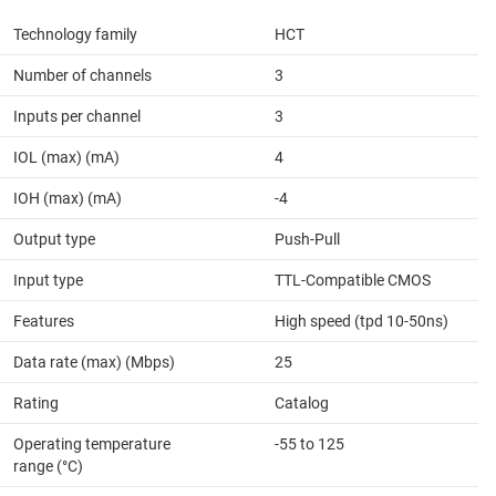
Technology family
HCT
Number of channels
3
Inputs per channel
3
IOL (max) (mA)
4
IOH (max) (mA)
-4
Output type
Push-Pull
Input type
TTL-Compatible CMOS
Features
High speed (tpd 10-50ns)
Data rate (max) (Mbps)
25
Rating
Catalog
Operating temperature
-55 to 125
range (°C)