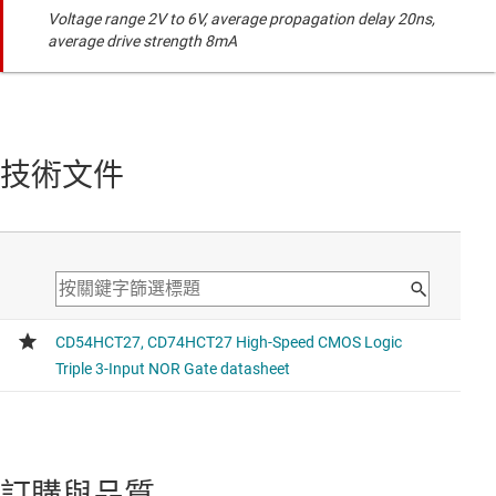
Voltage range 2V to 6V, average propagation delay 20ns,
average drive strength 8mA
技術文件
訂購與品質