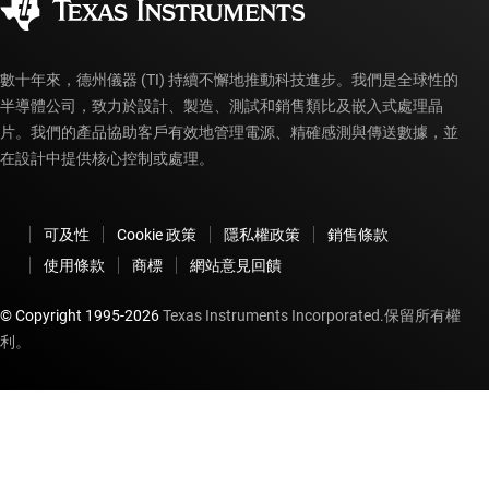
myTI 帳戶常見問題解答
數十年來，德州儀器 (TI) 持續不懈地推動科技進步。我們是全球性的
半導體公司，致力於設計、製造、測試和銷售類比及嵌入式處理晶
片。我們的產品協助客戶有效地管理電源、精確感測與傳送數據，並
在設計中提供核心控制或處理。
可及性
Cookie 政策
隱私權政策
銷售條款
使用條款
商標
網站意見回饋
© Copyright 1995-
2026
Texas Instruments Incorporated.保留所有權
利。