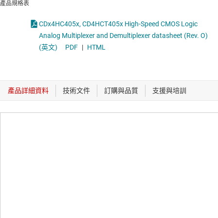
產品規格表
CDx4HC405x, CD4HCT405x High-Speed CMOS Logic
Analog Multiplexer and Demultiplexer datasheet (Rev. O)
(英文)
PDF
|
HTML