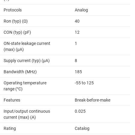
Protocols
Analog
Ron (typ) (Ω)
40
CON (typ) (pF)
12
ON-state leakage current
1
(max) (µA)
Supply current (typ) (µA)
8
Bandwidth (MHz)
185
Operating temperature
-55 to 125
range (°C)
Features
Break-before-make
Input/output continuous
0.025
current (max) (A)
Rating
Catalog