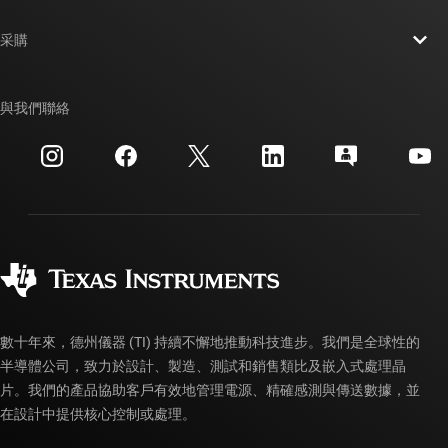
聯絡我們
新聞室
采購
TI E2E™ 設計支援論壇
我們的故事 | 晶片幕後
TI API 套件
交互參考搜索
與我們聯絡
活動
myTI 公司帳戶
客戶支援中心
投資人關系
運送、付款與稅金
封裝
製造
訂購 FAQ
品質與可靠性
企業公民
授權經銷商
myTI 帳戶常見問題解答
數十年來，德州儀器 (TI) 持續不懈地推動科技進步。我們是全球性的
半導體公司，致力於設計、製造、測試和銷售類比及嵌入式處理晶
片。我們的產品協助客戶有效地管理電源、精確感測與傳送數據，並
在設計中提供核心控制或處理。