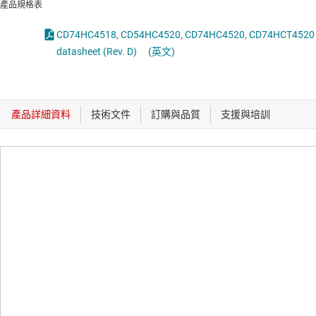
產品規格表
CD74HC4518, CD54HC4520, CD74HC4520, CD74HCT4520
datasheet (Rev. D)
(英文)