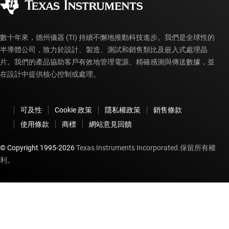
myTI 帳戶常見問題解答
數十年來，德州儀器 (TI) 持續不懈地推動科技進步。我們是全球性的
半導體公司，致力於設計、製造、測試和銷售類比及嵌入式處理晶
片。我們的產品協助客戶有效地管理電源、精確感測與傳送數據，並
在設計中提供核心控制或處理。
可及性
Cookie 政策
隱私權政策
銷售條款
使用條款
商標
網站意見回饋
© Copyright 1995-
2026
Texas Instruments Incorporated.保留所有權
利。