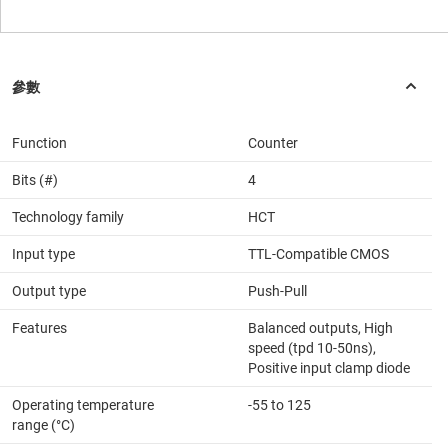
Function
Counter
Bits (#)
4
Technology family
HCT
Input type
TTL-Compatible CMOS
Output type
Push-Pull
Features
Balanced outputs, High
speed (tpd 10-50ns),
Positive input clamp diode
Operating temperature
-55 to 125
range (°C)