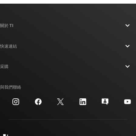
關於 TI
關於 TI 概覽
快速連結
人才招募
聯絡我們
新聞室
采購
TI E2E™ 設計支援論壇
我們的故事 | 晶片幕後
TI API 套件
交互參考搜索
與我們聯絡
活動
myTI 公司帳戶
客戶支援中心
投資人關系
運送、付款與稅金
封裝
製造
訂購 FAQ
品質與可靠性
企業公民
授權經銷商