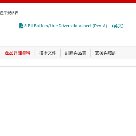
產品規格表
8-Bit Buffers/Line Drivers datasheet (Rev. A)
(英文)