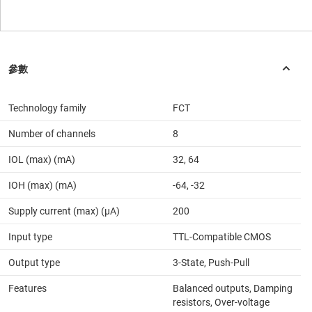
Technology family
FCT
Number of channels
8
IOL (max) (mA)
32, 64
IOH (max) (mA)
-64, -32
Supply current (max) (µA)
200
Input type
TTL-Compatible CMOS
Output type
3-State, Push-Pull
Features
Balanced outputs, Damping
resistors, Over-voltage