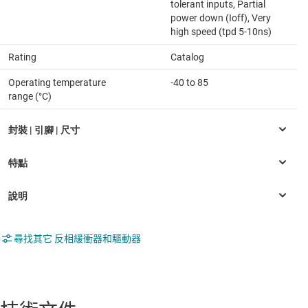
tolerant inputs, Partial
power down (Ioff), Very
high speed (tpd 5-10ns)
Rating
Catalog
Operating temperature
-40 to 85
range (°C)
尋找其它 反相緩衝器和驅動器