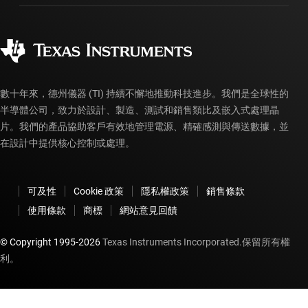
製造
訂購 FAQ
品質與可靠性
企業公民
授權經銷商
myTI 帳戶常見問題解答
數十年來，德州儀器 (TI) 持續不懈地推動科技進步。我們是全球性的
半導體公司，致力於設計、製造、測試和銷售類比及嵌入式處理晶
片。我們的產品協助客戶有效地管理電源、精確感測與傳送數據，並
在設計中提供核心控制或處理。
可及性
Cookie 政策
隱私權政策
銷售條款
使用條款
商標
網站意見回饋
© Copyright 1995-
2026
Texas Instruments Incorporated.保留所有權
利。