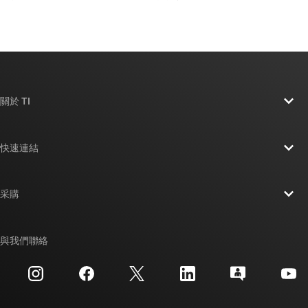
關於 TI
關於 TI 概覽
快速連結
人才招募
聯絡我們
新聞室
采購
TI E2E™ 設計支援論壇
我們的故事 | 晶片幕後
TI API 套件
交互參考搜索
與我們聯絡
活動
myTI 公司帳戶
客戶支援中心
投資人關系
運送、付款與稅金
封裝