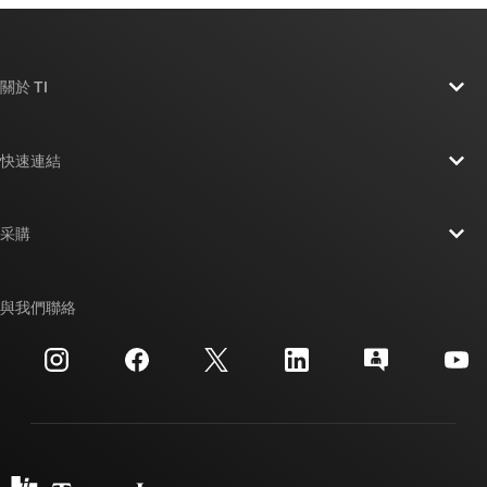
關於 TI
關於 TI 概覽
快速連結
人才招募
聯絡我們
新聞室
采購
TI E2E™ 設計支援論壇
我們的故事 | 晶片幕後
TI API 套件
交互參考搜索
與我們聯絡
活動
myTI 公司帳戶
客戶支援中心
投資人關系
運送、付款與稅金
封裝
製造
訂購 FAQ
品質與可靠性
企業公民
授權經銷商