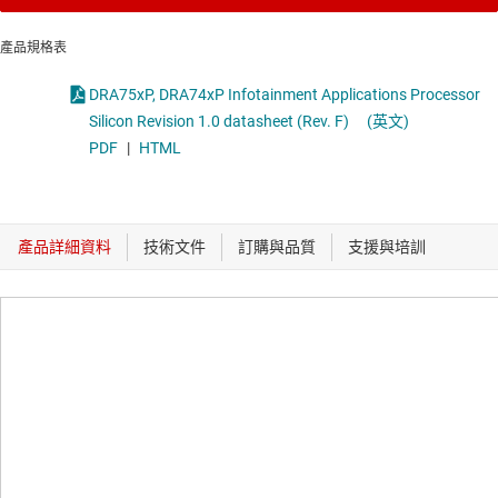
產品規格表
DRA75xP, DRA74xP Infotainment Applications Processor
Silicon Revision 1.0 datasheet (Rev. F)
(英文)
PDF
|
HTML