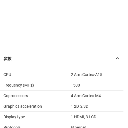
CPU
2 Arm Cortex-A15
Frequency (MHz)
1500
Coprocessors
4 Arm Cortex-M4
Graphics acceleration
1 2D, 2 3D
Display type
1 HDMI, 3 LCD
Protocols
Ethernet