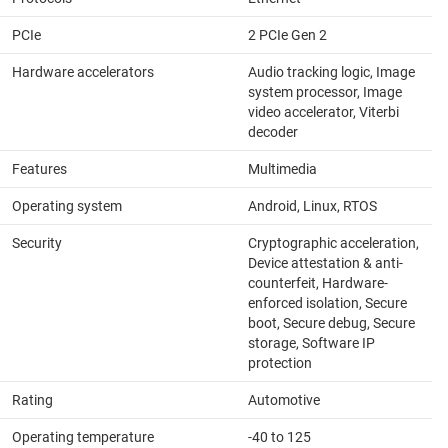
PCIe
2 PCIe Gen 2
Hardware accelerators
Audio tracking logic, Image
system processor, Image
video accelerator, Viterbi
decoder
Features
Multimedia
Operating system
Android, Linux, RTOS
Security
Cryptographic acceleration,
Device attestation & anti-
counterfeit, Hardware-
enforced isolation, Secure
boot, Secure debug, Secure
storage, Software IP
protection
Rating
Automotive
Operating temperature
-40 to 125