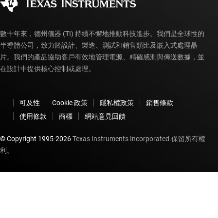
myTI 帳戶常見問題解答
數十年來，德州儀器 (TI) 持續不懈地推動科技進步。我們是全球性的
半導體公司，致力於設計、製造、測試和銷售類比及嵌入式處理晶
片。我們的產品協助客戶有效地管理電源、精確感測與傳送數據，並
在設計中提供核心控制或處理。
可及性
Cookie 政策
隱私權政策
銷售條款
使用條款
商標
網站意見回饋
© Copyright 1995-
2026
Texas Instruments Incorporated.保留所有權
利。