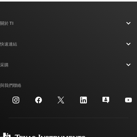
關於 TI
關於 TI 概覽
快速連結
人才招募
聯絡我們
新聞室
采購
TI E2E™ 設計支援論壇
我們的故事 | 晶片幕後
TI API 套件
交互參考搜索
與我們聯絡
活動
myTI 公司帳戶
客戶支援中心
投資人關系
運送、付款與稅金
封裝
製造
訂購 FAQ
品質與可靠性
企業公民
授權經銷商