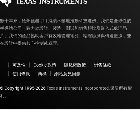
myTI 帳戶常見問題解答
數十年來，德州儀器 (TI) 持續不懈地推動科技進步。我們是全球性的
半導體公司，致力於設計、製造、測試和銷售類比及嵌入式處理晶
片。我們的產品協助客戶有效地管理電源、精確感測與傳送數據，並
在設計中提供核心控制或處理。
可及性
Cookie 政策
隱私權政策
銷售條款
使用條款
商標
網站意見回饋
© Copyright 1995-
2026
Texas Instruments Incorporated.保留所有權
利。