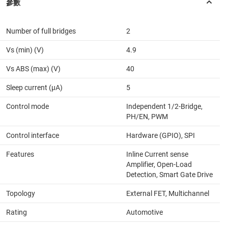
Number of full bridges
2
Vs (min) (V)
4.9
Vs ABS (max) (V)
40
Sleep current (µA)
5
Control mode
Independent 1/2-Bridge,
PH/EN, PWM
Control interface
Hardware (GPIO), SPI
Features
Inline Current sense
Amplifier, Open-Load
Detection, Smart Gate Drive
Topology
External FET, Multichannel
Rating
Automotive