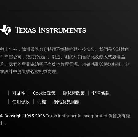
封裝
製造
訂購 FAQ
品質與可靠性
企業公民
授權經銷商
myTI 帳戶常見問題解答
數十年來，德州儀器 (TI) 持續不懈地推動科技進步。我們是全球性的
半導體公司，致力於設計、製造、測試和銷售類比及嵌入式處理晶
片。我們的產品協助客戶有效地管理電源、精確感測與傳送數據，並
在設計中提供核心控制或處理。
可及性
Cookie 政策
隱私權政策
銷售條款
使用條款
商標
網站意見回饋
© Copyright 1995-
2026
Texas Instruments Incorporated.保留所有權
利。