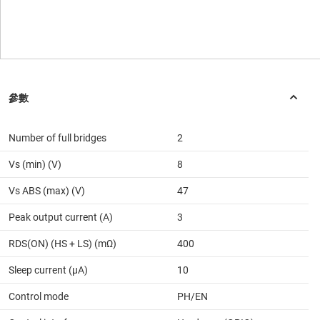
Number of full bridges
2
Vs (min) (V)
8
Vs ABS (max) (V)
47
Peak output current (A)
3
RDS(ON) (HS + LS) (mΩ)
400
Sleep current (µA)
10
Control mode
PH/EN