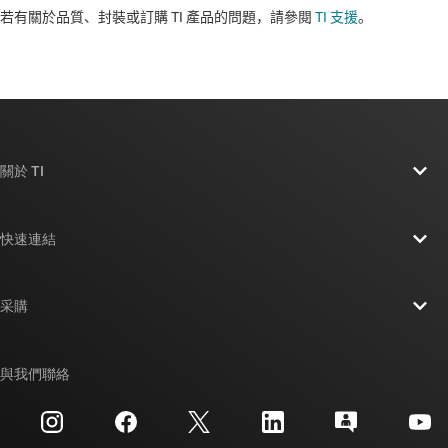
若有關於品質、封裝或訂購 TI 產品的問題，請參閱
TI 支援
。​​​​​​​​​​​​​​
關於 TI
關於 TI 概覽
快速連結
人才招募
聯絡我們
新聞室
采購
TI E2E™ 設計支援論壇
我們的故事 | 晶片幕後
TI API 套件
交互參考搜索
與我們聯絡
活動
myTI 公司帳戶
客戶支援中心
投資人關系
運送、付款與稅金