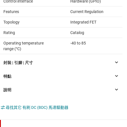
Control interface
Hardware (GPIO)
Features
Current Regulation
Topology
Integrated FET
Rating
Catalog
Operating temperature
-40 to 85
range (°C)
尋找其它 有刷 DC (BDC) 馬達驅動器