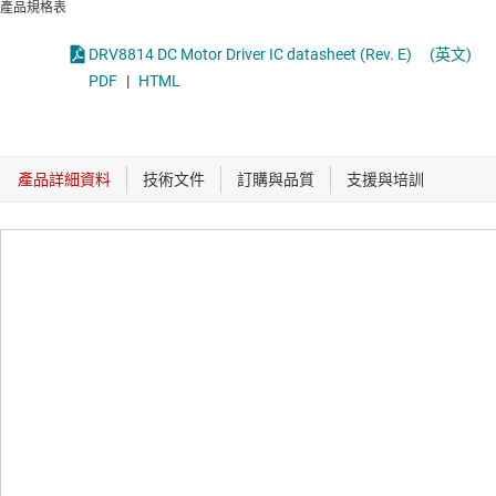
產品規格表
DRV8814 DC Motor Driver IC datasheet (Rev. E)
(英文)
PDF
|
HTML