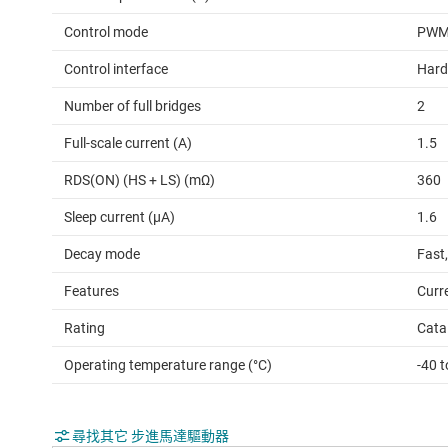
Control mode
PW
Control interface
Hard
Number of full bridges
2
Full-scale current (A)
1.5
RDS(ON) (HS + LS) (mΩ)
360
Sleep current (µA)
1.6
Decay mode
Fast
Features
Curr
Rating
Cata
Operating temperature range (°C)
-40 t
尋找其它 步進馬達驅動器