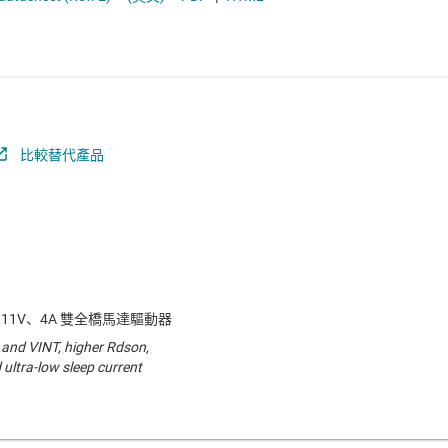
馬達驅動器
電池管理 IC
電源管理
音訊、觸覺和壓電
馬達驅動器
比較替代產品
 11V、4A 雙全橋馬達驅動器
 and VINT, higher Rdson,
 ultra-low sleep current