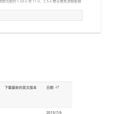
功能的 1.65-V 至 11-V、2.5-A 雙全橋馬達驅動器
on, lower output current and ultra-low sleep current