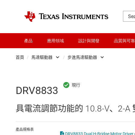
產品
應用領域
設計與開發
品質與可靠
首頁
/
馬達驅動器
/
步進馬達驅動器
DLP 產品
Gallium nitride (GaN
交換器與多工器
Other motor drivers
DRV8833
介面
光碟機
具電流調節功能的 10.8-V、2-
射頻 (RF) 與微波
有刷 DC (BDC) 馬
微控制器 (MCU) 與處理器
步進馬達驅動器
產品規格表