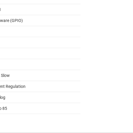
M
ware (GPIO)
, Slow
ent Regulation
log
o 85