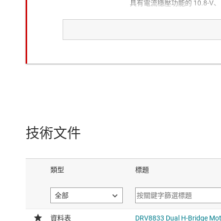
具有電流穩壓功能的 10.8-V、
The DRV8833C has higher on 
current
DRV8847
具有電流調節功能和獨立半橋控制的
動器
The DRV8847 has interface (2
higher maximum voltage, and 
技術文件