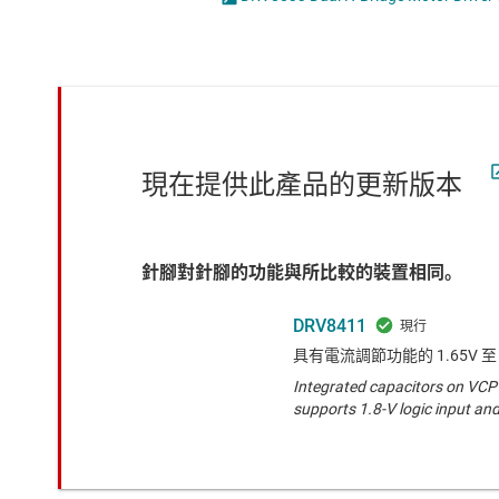
感測器
無刷 DC (BLDC) 
放大器
電磁線圈驅動器
數據轉換器
時鐘與計時
現在提供此產品的更新版本
針腳對針腳的功能與所比較的裝置相同。
DRV8411
具有電流調節功能的 1.65V 至
Integrated capacitors on VCP
supports 1.8-V logic input and