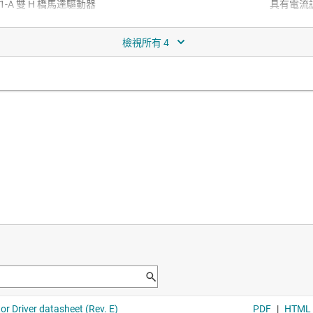
1-A 雙 H 橋馬達驅動器
具有電流調節
resistance and lower output
Higher Rds
 18-V、2-A 雙 H 橋馬達驅
 GPIO) options available and a
open-load detection