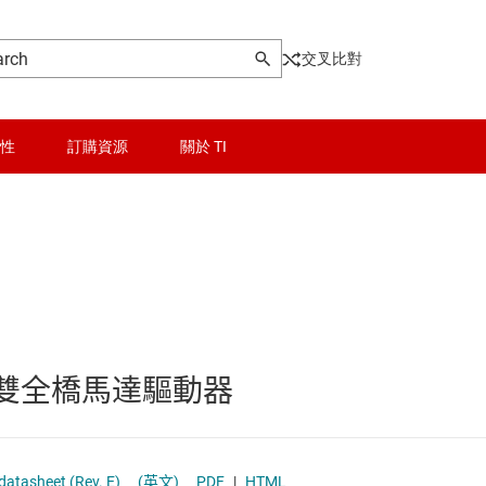
交叉比對
性
訂購資源
關於 TI
) motor drivers
晶粒與晶圓服務
無線連線
被動和離散
A 雙全橋馬達驅動器
達驅動器
邏輯和電壓轉換
隔離
DRV8833 Dual H-Bridge Motor Driver datasheet (Rev. E)
(英文)
PDF
|
HTML