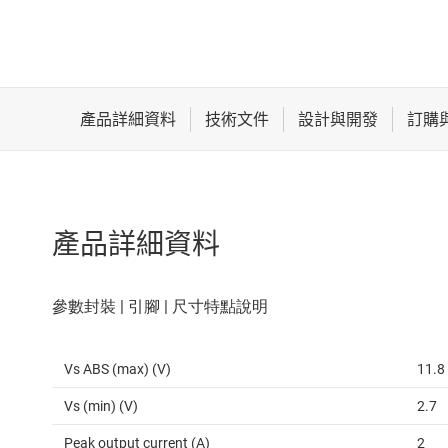
產品詳細資料
Vs ABS (max) (V)
11.8
Vs (min) (V)
2.7
Peak output current (A)
2