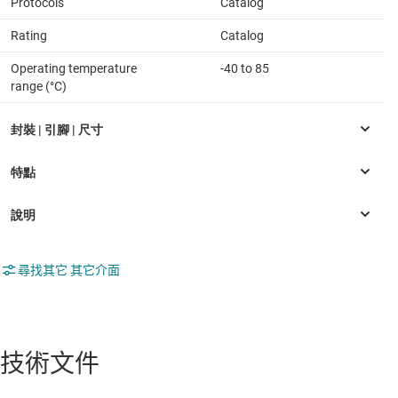
Protocols
Catalog
Rating
Catalog
Operating temperature
-40 to 85
range (°C)
尋找其它 其它介面
技術文件