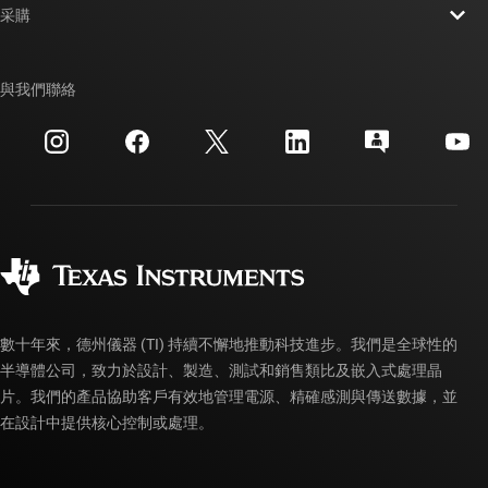
新聞室
采購
TI E2E™ 設計支援論壇
我們的故事 | 晶片幕後
TI API 套件
交互參考搜索
與我們聯絡
活動
myTI 公司帳戶
客戶支援中心
投資人關系
運送、付款與稅金
封裝
製造
訂購 FAQ
品質與可靠性
企業公民
授權經銷商
myTI 帳戶常見問題解答
數十年來，德州儀器 (TI) 持續不懈地推動科技進步。我們是全球性的
半導體公司，致力於設計、製造、測試和銷售類比及嵌入式處理晶
片。我們的產品協助客戶有效地管理電源、精確感測與傳送數據，並
在設計中提供核心控制或處理。