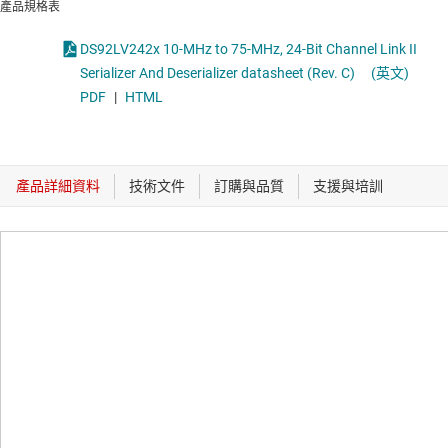
產品規格表
DS92LV242x 10-MHz to 75-MHz, 24-Bit Channel Link II
Serializer And Deserializer datasheet (Rev. C)
(英文)
PDF
|
HTML