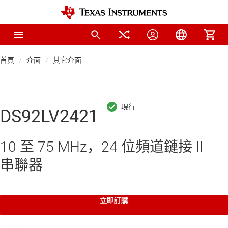
首頁
介面
其它介面
DS92LV2421
10 至 75 MHz，24 位頻道鏈接 II
串聯器
立即訂購