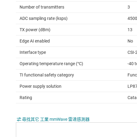
Number of transmitters
3
ADC sampling rate (ksps)
450
TX power (dBm)
13
Edge AI enabled
No
Interface type
CSI-2
Operating temperature range (°C)
-40 
TI functional safety category
Func
Power supply solution
LP8
Rating
Cata
尋找其它 工業 mmWave 雷達感測器