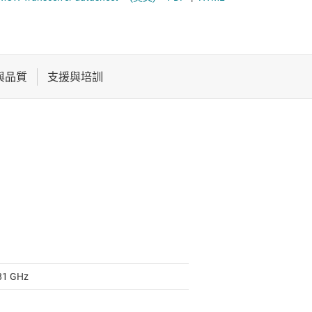
電池管理 IC
電源管理
音訊、觸覺和壓電
馬達驅動器
 81 GHz