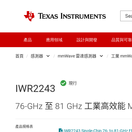
產品
應用領域
設計與開發
品質與可靠
首頁
/
感測器
/
mmWave 雷達感測器
/
工業 mmW
DLP 產品
mmWave 雷達感測器
交換器與多工器
Other sensors
IWR2243
介面
光學感測器
76-GHz 至 81 GHz 工業高效能 
射頻 (RF) 與微波
專業感測器
微控制器 (MCU) 與處理器
溫度感測器
產品規格表