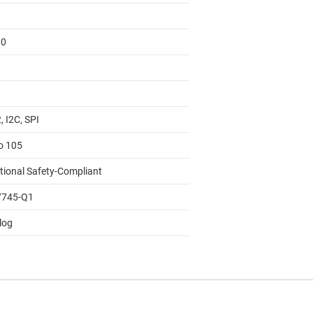
00
, I2C, SPI
to 105
tional Safety-Compliant
7745-Q1
log