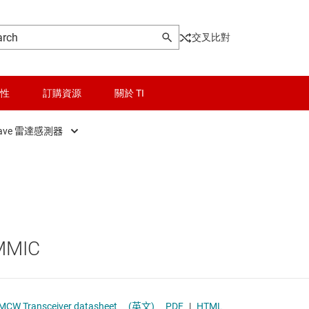
交叉比對
性
訂購資源
關於 TI
ave 雷達感測器
晶粒與晶圓服務
工業 mmWave 雷達感測器
無線連線
汽車 mmWave 雷達感測器
被動和離散
MMIC
邏輯和電壓轉換
隔離
IWR2243 Single-Chip 76- to 81-GHz FMCW Transceiver datasheet
(英文)
PDF
|
HTML