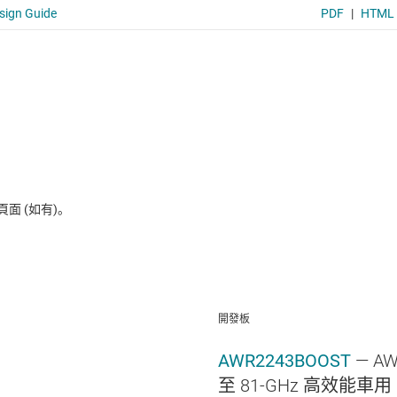
 (如有)。
開發板
AWR2243BOOST
— A
至 81-GHz 高效能車用