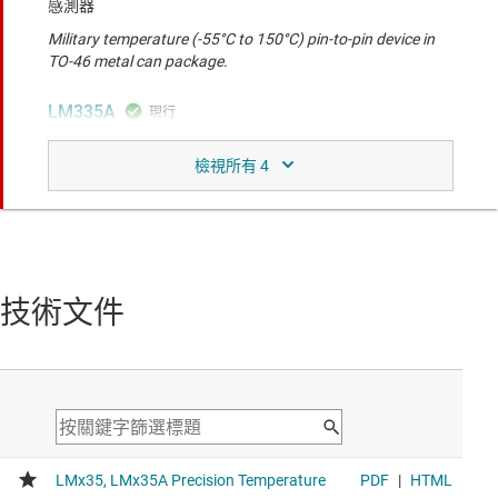
感測器
Military temperature (-55°C to 150°C) pin-to-pin device in
TO-46 metal can package.
LM335A
採用密封封裝且具 10mV/K 增益的軍用級、±1°C 類比輸出
溫度感測器
Lower accuracy (±3°C) with a narrower temperature range
(-40°C to 100°C) for cost-effective designs. Pin-to-pin or
smaller package options available.
LM335
技術文件
2C 類比溫度感測器、10 mV/K 且採用密封封裝
Lower accuracy (±6°C) with a narrower temperature range
(-40°C to 100°C) for cost-effective designs. Pin-to-pin or
smaller package options available.