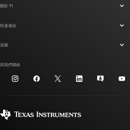
關於 TI
關於 TI 概覽
快速連結
人才招募
聯絡我們
新聞室
采購
TI E2E™ 設計支援論壇
我們的故事 | 晶片幕後
TI API 套件
交互參考搜索
與我們聯絡
活動
myTI 公司帳戶
客戶支援中心
投資人關系
運送、付款與稅金
封裝
製造
訂購 FAQ
品質與可靠性
企業公民
授權經銷商
myTI 帳戶常見問題解答