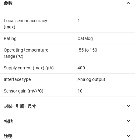
Local sensor accuracy
1
(max)
Rating
Catalog
Operating temperature
-55 to 150
range (°C)
Supply current (max) (µA)
400
Interface type
Analog output
Sensor gain (mV/°C)
10