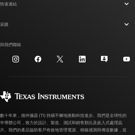
快速連結
人才招募
聯絡我們
新聞室
采購
TI E2E™ 設計支援論壇
我們的故事 | 晶片幕後
TI API 套件
交互參考搜索
與我們聯絡
活動
myTI 公司帳戶
客戶支援中心
投資人關系
運送、付款與稅金
封裝
製造
訂購 FAQ
品質與可靠性
企業公民
授權經銷商
myTI 帳戶常見問題解答
數十年來，德州儀器 (TI) 持續不懈地推動科技進步。我們是全球性的
半導體公司，致力於設計、製造、測試和銷售類比及嵌入式處理晶
片。我們的產品協助客戶有效地管理電源、精確感測與傳送數據，並