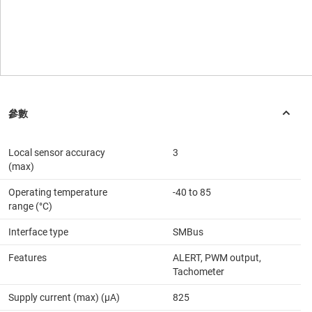
Local sensor accuracy
3
(max)
Operating temperature
-40 to 85
range (°C)
Interface type
SMBus
Features
ALERT, PWM output,
Tachometer
Supply current (max) (µA)
825