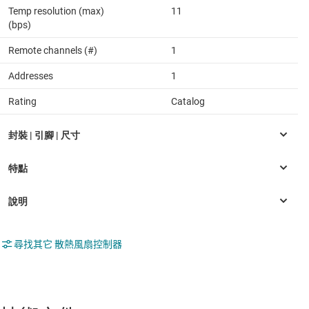
Temp resolution (max)
11
(bps)
Remote channels (#)
1
Addresses
1
Rating
Catalog
尋找其它 散熱風扇控制器