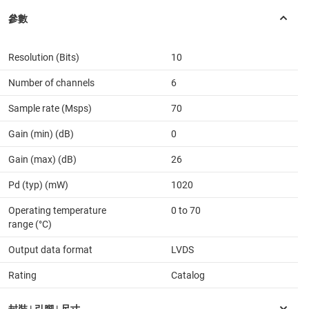
Resolution (Bits)
10
Number of channels
6
Sample rate (Msps)
70
Gain (min) (dB)
0
Gain (max) (dB)
26
Pd (typ) (mW)
1020
Operating temperature
0 to 70
range (°C)
Output data format
LVDS
Rating
Catalog