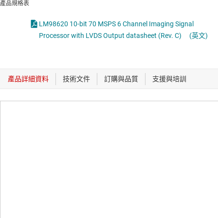
產品規格表
LM98620 10-bit 70 MSPS 6 Channel Imaging Signal
Processor with LVDS Output datasheet (Rev. C)
(英文)