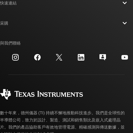
快速連結
人才招募
聯絡我們
新聞室
采購
TI E2E™ 設計支援論壇
我們的故事 | 晶片幕後
TI API 套件
交互參考搜索
與我們聯絡
活動
myTI 公司帳戶
客戶支援中心
投資人關系
運送、付款與稅金
封裝
製造
訂購 FAQ
品質與可靠性
企業公民
授權經銷商
myTI 帳戶常見問題解答
數十年來，德州儀器 (TI) 持續不懈地推動科技進步。我們是全球性的
半導體公司，致力於設計、製造、測試和銷售類比及嵌入式處理晶
片。我們的產品協助客戶有效地管理電源、精確感測與傳送數據，並