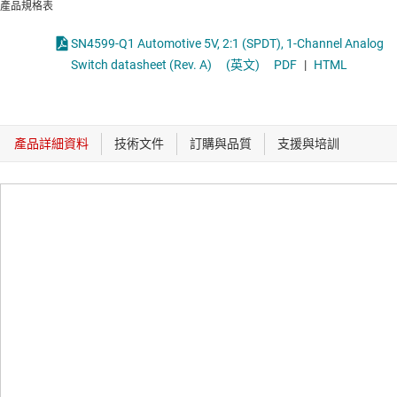
產品規格表
SN4599-Q1 Automotive 5V, 2:1 (SPDT), 1-Channel Analog
Switch datasheet (Rev. A)
(英文)
PDF
|
HTML