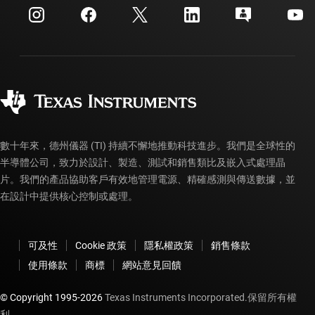
客戶支援中心
投資人關系
運送、付款與稅金
封裝
製造
訂購 FAQ
品質與可靠性
企業公民
授權經銷商
myTI 帳戶常見問題解答
數十年來，德州儀器 (TI) 持續不懈地推動科技進步。我們是全球性的
半導體公司，致力於設計、製造、測試和銷售類比及嵌入式處理晶
片。我們的產品協助客戶有效地管理電源、精確感測與傳送數據，並
在設計中提供核心控制或處理。
可及性
Cookie 政策
隱私權政策
銷售條款
使用條款
商標
網站意見回饋
© Copyright 1995-
2026
Texas Instruments Incorporated.保留所有權
利。