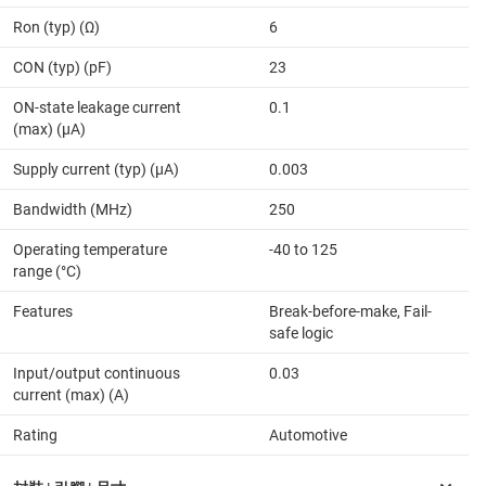
Ron (typ) (Ω)
6
CON (typ) (pF)
23
ON-state leakage current
0.1
(max) (µA)
Supply current (typ) (µA)
0.003
Bandwidth (MHz)
250
Operating temperature
-40 to 125
range (°C)
Features
Break-before-make, Fail-
safe logic
Input/output continuous
0.03
current (max) (A)
Rating
Automotive