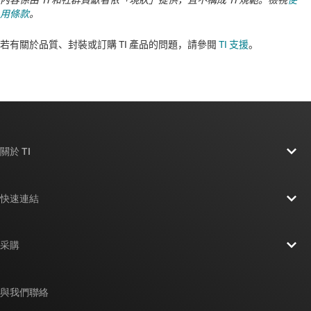
內容係由 TI 和社群貢獻者依「現狀」提供，且不構成 TI 規範。檢視
使
用條款
。
若有關於品質、封裝或訂購 TI 產品的問題，請參閱
TI 支援
。​​​​​​​​​​​​​​
關於 TI
關於 TI 概覽
快速連結
人才招募
聯絡我們
新聞室
采購
TI E2E™ 設計支援論壇
我們的故事 | 晶片幕後
TI API 套件
交互參考搜索
與我們聯絡
活動
myTI 公司帳戶