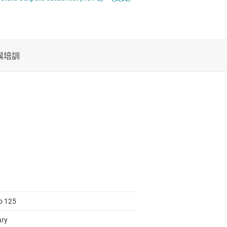
電池管理 IC
計數器
平移位器
電源管理
電壓轉換正反器、閂鎖與暫存器
音訊、觸覺和壓電
馬達驅動器
to 125
ary