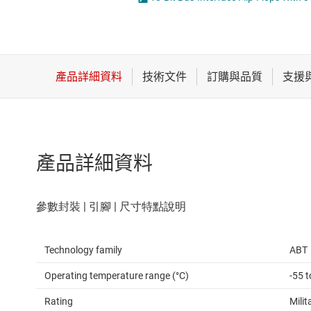
感測器
邏輯閘
放大器
電壓轉換器及電
數據轉換器
時鐘與計時
產品詳細資料
Technology family
ABT
Operating temperature range (°C)
-55 
Rating
Milit