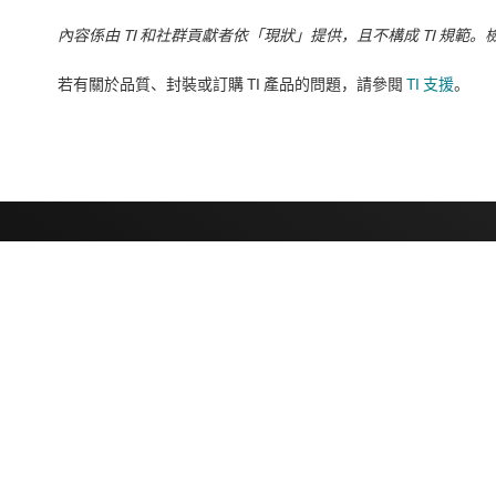
內容係由 TI 和社群貢獻者依「現狀」提供，且不構成 TI 規範。
若有關於品質、封裝或訂購 TI 產品的問題，請參閱
TI 支援
。​​​​​​​​​​​​​​
關於 TI
快速連結
關於 TI 概覽
聯絡我們
人才招募
TI E2E™ 設計
新聞室
交互參考搜索
我們的故事 | 晶片幕後
客戶支援中心