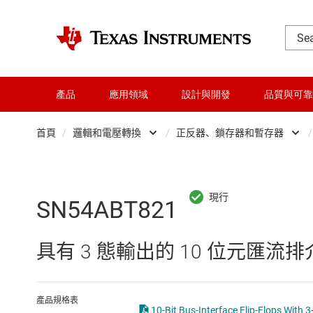
產品
應用領域
設計與開發
品質與可靠
首頁
/
邏輯和電壓轉換
/
正反器、鎖存器和暫存器
/
DLP 產品
Other logic
交換器與多工器
可配置且可編程邏
SN54ABT821
介面
專業邏輯 IC
具有 3 態輸出的 10 位元匯流
射頻 (RF) 與微波
正反器、鎖存器
微控制器 (MCU) 與處理器
緩衝器、驅動器
產品規格表
10-Bit Bus-Interface Flip-Flops With 