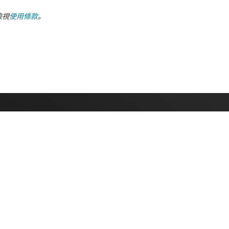
檢視
使用條款
。
采購
與我們聯絡
TI API 套件
支援論壇
myTI 公司帳戶
運送、付款與稅金
訂購 FAQ