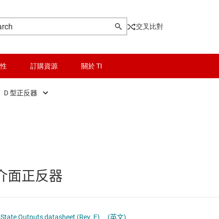
交叉比對
性
訂購資源
關於 TI
D 型正反器
晶粒與晶圓服務
D 型正反器
輯 IC
無線連線
D 型鎖存器
被動和離散
JK 正反器
排介面正反器
和暫存器
邏輯和電壓轉換
其它鎖存器
和收發器
隔離
移位暫存器
3-State Outputs datasheet (Rev. E)
(英文)