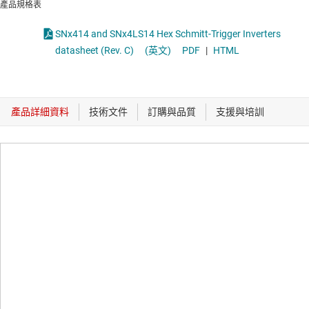
產品規格表
SNx414 and SNx4LS14 Hex Schmitt-Trigger Inverters
datasheet (Rev. C)
(英文)
PDF
|
HTML