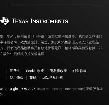
封裝
製造
訂購 FAQ
品質與可靠性
企業公民
授權經銷商
myTI 帳戶常見問題解答
數十年來，德州儀器 (TI) 持續不懈地推動科技進步。我們是全球性的
半導體公司，致力於設計、製造、測試和銷售類比及嵌入式處理晶
片。我們的產品協助客戶有效地管理電源、精確感測與傳送數據，並
在設計中提供核心控制或處理。
可及性
Cookie 政策
隱私權政策
銷售條款
使用條款
商標
網站意見回饋
© Copyright 1995-
2026
Texas Instruments Incorporated.保留所有權
利。