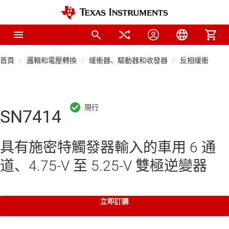
首頁
邏輯和電壓轉換
緩衝器、驅動器和收發器
反相緩衝器和
SN7414
具有施密特觸發器輸入的車用 6 通
道、4.75-V 至 5.25-V 雙極逆變器
立即訂購