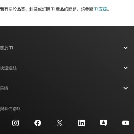
若有關於品質、封裝或訂購 TI 產品的問題，請參閱
TI 支援
。​​​​​​​​​​​​​​
關於 TI
關於 TI 概覽
快速連結
人才招募
聯絡我們
新聞室
采購
TI E2E™ 設計支援論壇
我們的故事 | 晶片幕後
TI API 套件
交互參考搜索
與我們聯絡
活動
myTI 公司帳戶
客戶支援中心
投資人關系
運送、付款與稅金