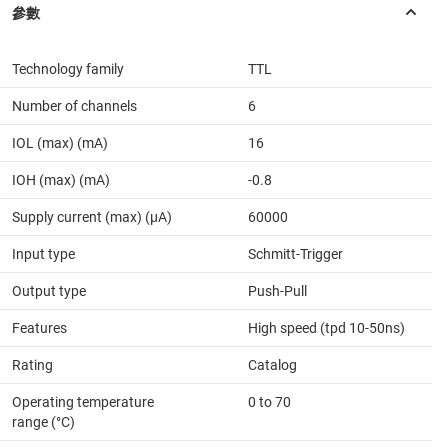
Technology family
TTL
Number of channels
6
IOL (max) (mA)
16
IOH (max) (mA)
-0.8
Supply current (max) (µA)
60000
Input type
Schmitt-Trigger
Output type
Push-Pull
Features
High speed (tpd 10-50ns)
Rating
Catalog
Operating temperature
0 to 70
range (°C)