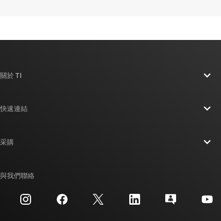
關於 TI
關於 TI 概覽
快速連結
人才招募
聯絡我們
新聞室
采購
TI E2E™ 設計支援論壇
我們的故事 | 晶片幕後
TI API 套件
交互參考搜索
與我們聯絡
活動
myTI 公司帳戶
客戶支援中心
投資人關系
運送、付款與稅金
封裝