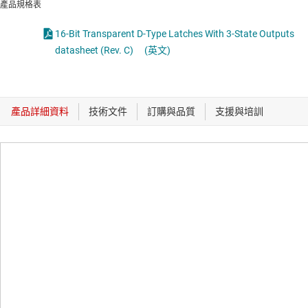
產品規格表
16-Bit Transparent D-Type Latches With 3-State Outputs
datasheet (Rev. C)
(英文)