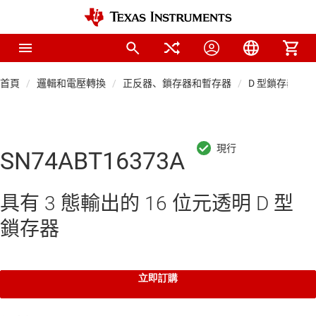
首頁
邏輯和電壓轉換
正反器、鎖存器和暫存器
D 型鎖存器
SN74ABT16373A
具有 3 態輸出的 16 位元透明 D 型
鎖存器
立即訂購