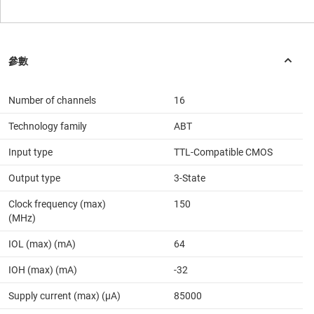
Number of channels
16
Technology family
ABT
Input type
TTL-Compatible CMOS
Output type
3-State
Clock frequency (max)
150
(MHz)
IOL (max) (mA)
64
IOH (max) (mA)
-32
Supply current (max) (µA)
85000