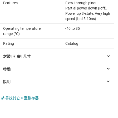
Features
Flow-through pinout,
Partial power down (Ioff),
Power up 3-state, Very high
speed (tpd 5-10ns)
Operating temperature
-40 to 85
range (°C)
Rating
Catalog
尋找其它 D 型鎖存器