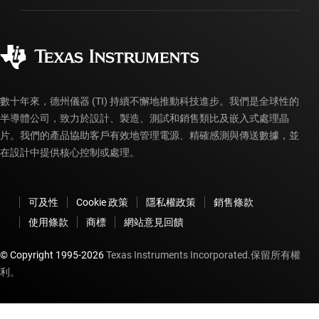
製造
訂購 FAQ
品質與可靠性
企業公民
授權經銷商
myTI 帳戶常見問題解答
數十年來，德州儀器 (TI) 持續不懈地推動科技進步。我們是全球性的
半導體公司，致力於設計、製造、測試和銷售類比及嵌入式處理晶
片。我們的產品協助客戶有效地管理電源、精確感測與傳送數據，並
在設計中提供核心控制或處理。
可及性
Cookie 政策
隱私權政策
銷售條款
使用條款
商標
網站意見回饋
© Copyright 1995-
2026
Texas Instruments Incorporated.保留所有權
利。