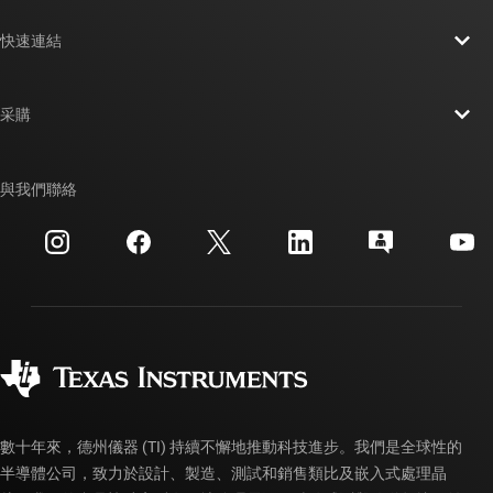
關於 TI 概覽
快速連結
人才招募
聯絡我們
新聞室
采購
TI E2E™ 設計支援論壇
我們的故事 | 晶片幕後
TI API 套件
交互參考搜索
與我們聯絡
活動
myTI 公司帳戶
客戶支援中心
投資人關系
運送、付款與稅金
封裝
製造
訂購 FAQ
品質與可靠性
企業公民
授權經銷商
myTI 帳戶常見問題解答
數十年來，德州儀器 (TI) 持續不懈地推動科技進步。我們是全球性的
半導體公司，致力於設計、製造、測試和銷售類比及嵌入式處理晶