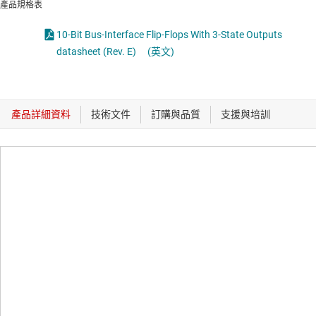
產品規格表
10-Bit Bus-Interface Flip-Flops With 3-State Outputs
datasheet (Rev. E)
(英文)