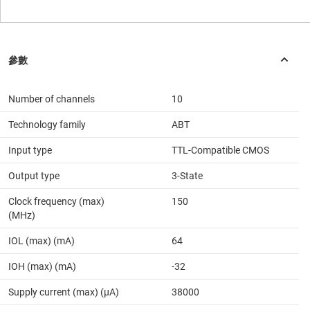
Number of channels
10
Technology family
ABT
Input type
TTL-Compatible CMOS
Output type
3-State
Clock frequency (max)
150
(MHz)
IOL (max) (mA)
64
IOH (max) (mA)
-32
Supply current (max) (µA)
38000