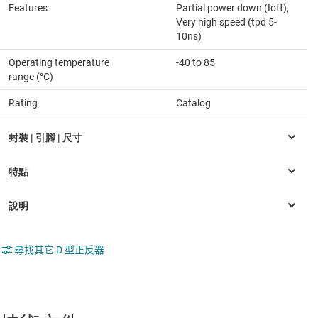
Features
Partial power down (Ioff),
Very high speed (tpd 5-
10ns)
Operating temperature
-40 to 85
range (°C)
Rating
Catalog
尋找其它 D 型正反器