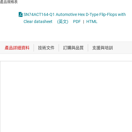
產品規格表
SN74ACT164-Q1 Automotive Hex D-Type Flip-Flops with
Clear datasheet
(英文)
PDF
|
HTML