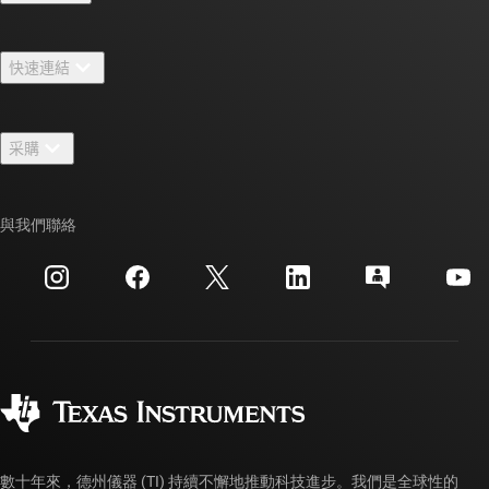
關於 TI 概覽
快速連結
人才招募
聯絡我們
新聞室
采購
TI E2E™ 設計支援論壇
我們的故事 | 晶片幕後
TI API 套件
交互參考搜索
與我們聯絡
活動
myTI 公司帳戶
客戶支援中心
投資人關系
運送、付款與稅金
封裝
製造
訂購 FAQ
品質與可靠性
企業公民
授權經銷商
myTI 帳戶常見問題解答
數十年來，德州儀器 (TI) 持續不懈地推動科技進步。我們是全球性的