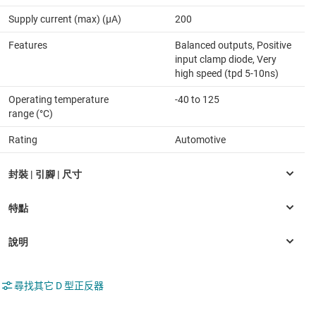
Supply current (max) (µA)
200
Features
Balanced outputs, Positive
input clamp diode, Very
high speed (tpd 5-10ns)
Operating temperature
-40 to 125
range (°C)
Rating
Automotive
尋找其它 D 型正反器