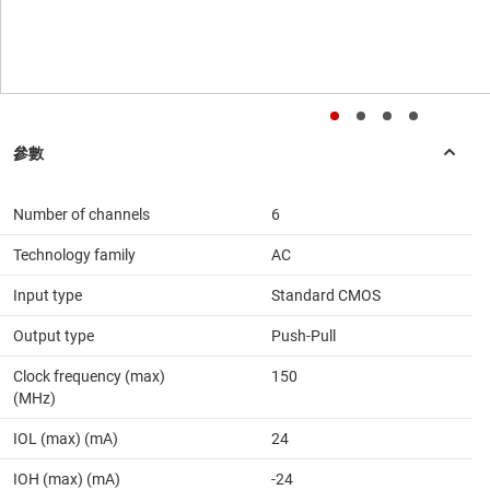
Number of channels
6
Technology family
AC
Input type
Standard CMOS
Output type
Push-Pull
Clock frequency (max)
150
(MHz)
IOL (max) (mA)
24
IOH (max) (mA)
-24