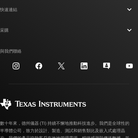
關於 TI 概覽
快速連結
人才招募
聯絡我們
新聞室
采購
TI E2E™ 設計支援論壇
我們的故事 | 晶片幕後
TI API 套件
交互參考搜索
與我們聯絡
活動
myTI 公司帳戶
客戶支援中心
投資人關系
運送、付款與稅金
封裝
製造
訂購 FAQ
品質與可靠性
企業公民
授權經銷商
myTI 帳戶常見問題解答
數十年來，德州儀器 (TI) 持續不懈地推動科技進步。我們是全球性的
半導體公司，致力於設計、製造、測試和銷售類比及嵌入式處理晶