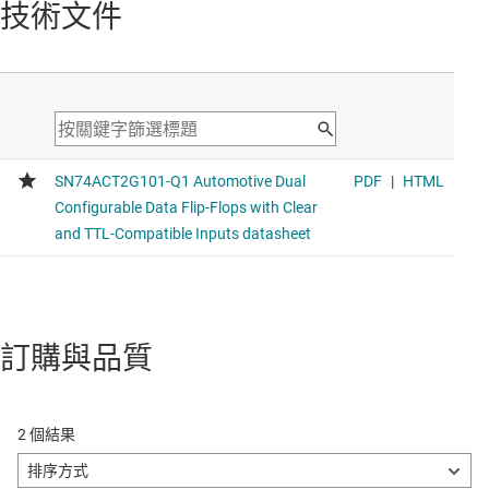
Next generation monostable multivibrator
技術文件
訂購與品質