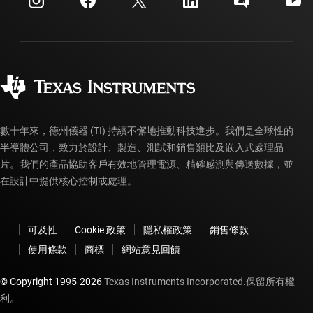
投資人關系
運送、付款與稅金
封裝
製造
訂購 FAQ
品質與可靠性
企業公民
授權經銷商
myTI 帳戶常見問題解答
數十年來，德州儀器 (TI) 持續不懈地推動科技進步。我們是全球性的
半導體公司，致力於設計、製造、測試和銷售類比及嵌入式處理晶
片。我們的產品協助客戶有效地管理電源、精確感測與傳送數據，並
在設計中提供核心控制或處理。
可及性
Cookie 政策
隱私權政策
銷售條款
使用條款
商標
網站意見回饋
© Copyright 1995-
2026
Texas Instruments Incorporated.保留所有權
利。