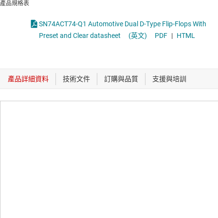
產品規格表
SN74ACT74-Q1 Automotive Dual D-Type Flip-Flops With
Preset and Clear datasheet
(英文)
PDF
|
HTML