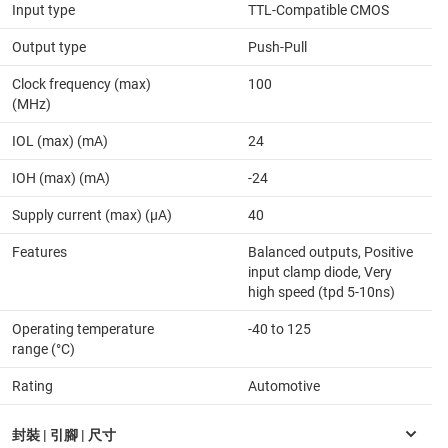
Input type
TTL-Compatible CMOS
Output type
Push-Pull
Clock frequency (max)
100
(MHz)
IOL (max) (mA)
24
IOH (max) (mA)
-24
Supply current (max) (µA)
40
Features
Balanced outputs, Positive
input clamp diode, Very
high speed (tpd 5-10ns)
Operating temperature
-40 to 125
range (°C)
Rating
Automotive