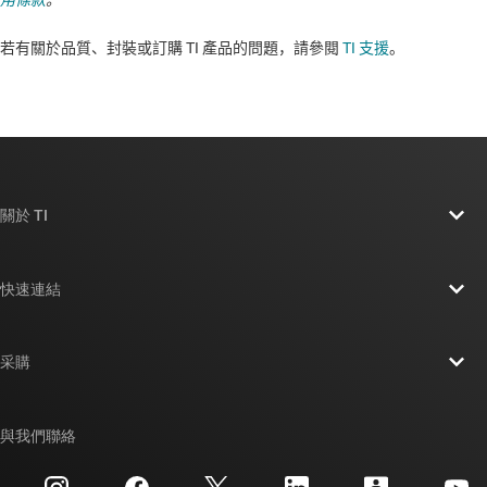
用條款
。
若有關於品質、封裝或訂購 TI 產品的問題，請參閱
TI 支援
。​​​​​​​​​​​​​​
關於 TI
關於 TI 概覽
快速連結
人才招募
聯絡我們
新聞室
采購
TI E2E™ 設計支援論壇
我們的故事 | 晶片幕後
TI API 套件
交互參考搜索
與我們聯絡
活動
myTI 公司帳戶
客戶支援中心