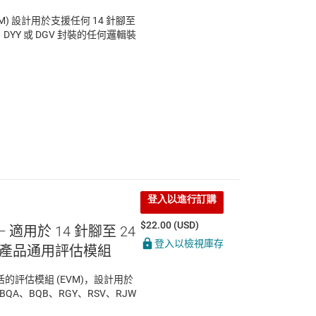
(EVM) 設計用於支援任何 14 針腳至
、DYY 或 DGV 封裝的任何邏輯裝
登入以進行訂購
$22.00 (USD)
— 適用於 14 針腳至 24
登入以檢視庫存
產品通用評估模組
一款靈活的評估模組 (EVM)，設計用於
 BQA、BQB、RGY、RSV、RJW