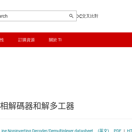
交叉比對
性
訂購資源
關於 TI
and multiplexers
晶粒與晶圓服務
碼器
無線連線
解碼器
被動和離散
非反相解碼器和解多工器
工器
邏輯和電壓轉換
隔離
238-Q1 Automotive 3- to 8-Line Noninverting Decoder/Demultiplexer datasheet
(英文)
PDF
|
H