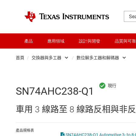
產品
應用領域
設計與開發
品質與可靠
首頁
/
交換器與多工器
/
數位解多工器和解碼器
DLP 產品
Other switches 
交換器與多工器
數位多工器與編
SN74AHC238-Q1
介面
數位解多工器和
車用 3 線路至 8 線路反相與
射頻 (RF) 與微波
類比交換器與多
微控制器 (MCU) 與處理器
產品規格表
SN74AHC