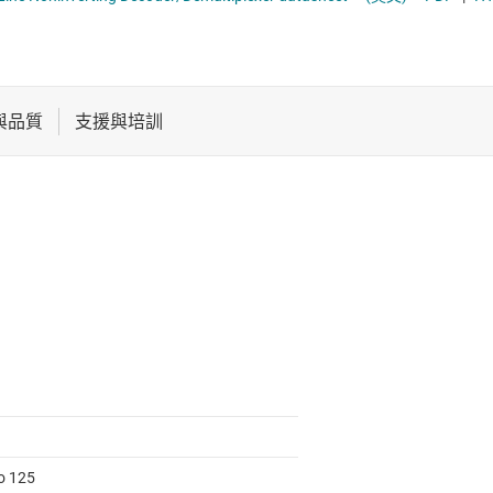
電池管理 IC
電源管理
音訊、觸覺和壓電
馬達驅動器
to 125