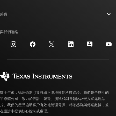
人才招募
聯絡我們
新聞室
采購
TI E2E™ 設計支援論壇
我們的故事 | 晶片幕後
TI API 套件
交互參考搜索
與我們聯絡
活動
myTI 公司帳戶
客戶支援中心
投資人關系
運送、付款與稅金
封裝
製造
訂購 FAQ
品質與可靠性
企業公民
授權經銷商
myTI 帳戶常見問題解答
數十年來，德州儀器 (TI) 持續不懈地推動科技進步。我們是全球性的
半導體公司，致力於設計、製造、測試和銷售類比及嵌入式處理晶
片。我們的產品協助客戶有效地管理電源、精確感測與傳送數據，並
在設計中提供核心控制或處理。