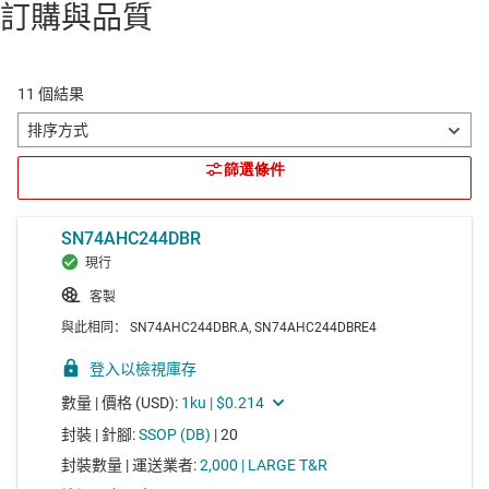
具有三態輸出和施密特觸發器輸入的八路緩衝器和線路驅動
訂購與品質
器
Voltage range 2V to 6V, average propagation delay 20ns,
average drive strength 8mA