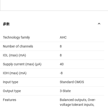
Technology family
AHC
Number of channels
8
IOL (max) (mA)
8
Supply current (max) (µA)
40
IOH (max) (mA)
-8
Input type
Standard CMOS
Output type
3-State
Features
Balanced outputs, Over-
voltage tolerant inputs,