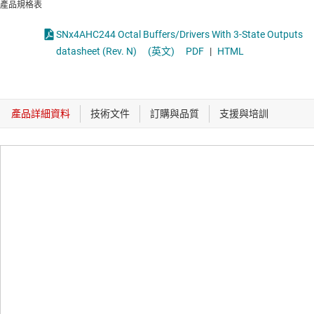
產品規格表
SNx4AHC244 Octal Buffers/Drivers With 3-State Outputs
datasheet (Rev. N)
(英文)
PDF
|
HTML