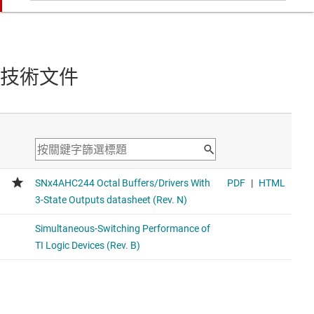
average drive strength 8mA
SN74HCS574
具三態輸出和施密特觸發輸入的八路邊緣觸發 D 類正反器
技術文件
Voltage range 2V to 6V, average propagation delay 20ns,
average drive strength 8mA
SN74LV244B-EP
具有三態輸出的增強型產品八通道 2-V 至 5.5-V 緩衝器
Voltage range 2V to 5.5V, average propagation delay 9ns,
average drive strength 12mA
SN74ALVC244
具有 3 態輸出的 8 通道 1.65-V 至 3.6-V 緩衝器
Voltage range 1.65V to 3.6V, average propagation delay
3ns, average drive strength 24mA
SN74HCS244