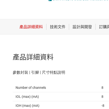
感測器
邏輯閘
放大器
電壓轉換器及電
數據轉換器
時鐘與計時
產品詳細資料
Number of channels
8
IOL (max) (mA)
8
IOH (max) (mA)
-8