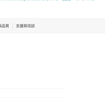
電池管理 IC
平移位器
電源管理
音訊、觸覺和壓電
馬達驅動器