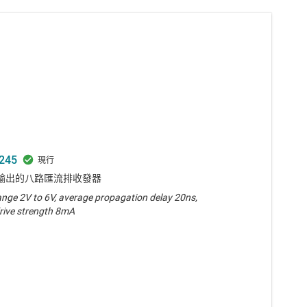
245
態輸出的八路匯流排收發器
ange 2V to 6V, average propagation delay 20ns,
rive strength 8mA