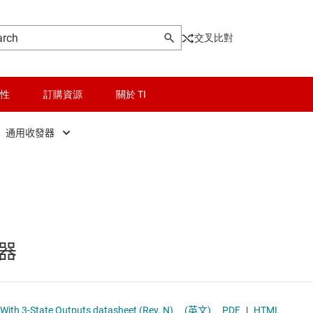
交叉比對
性
訂購資源
關於 TI
通用收發器
晶粒與晶圓服務
反相緩衝器和驅動器
輯 IC
無線連線
通用收發器
被動和離散
非反相緩衝器和驅動器
器
和暫存器
邏輯和電壓轉換
和收發器
隔離
ith 3-State Outputs datasheet (Rev. N)
(英文)
PDF
|
HTML