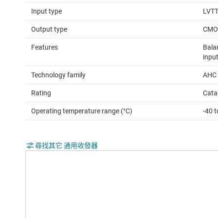
Input type
LVT
Output type
CMO
Features
Bala
input
Technology family
AHC
Rating
Cata
Operating temperature range (°C)
-40 
尋找其它 通用收發器