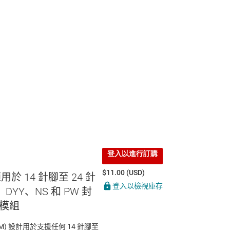
登入以進行訂購
$11.00 (USD)
適用於 14 針腳至 24 針
登入以檢視庫存
DYY、NS 和 PW 封
模組
(EVM) 設計用於支援任何 14 針腳至