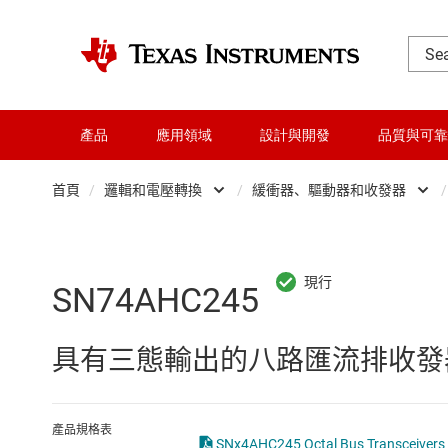
產品
應用領域
設計與開發
品質與可靠
首頁
/
邏輯和電壓轉換
/
緩衝器、驅動器和收發器
/
DLP 產品
Other logic
交換器與多工器
可配置且可編程邏
SN74AHC245
介面
專業邏輯 IC
具有三態輸出的八路匯流排收發
射頻 (RF) 與微波
正反器、鎖存器
微控制器 (MCU) 與處理器
緩衝器、驅動器
產品規格表
SNx4AHC245 Octal Bus Transceivers W