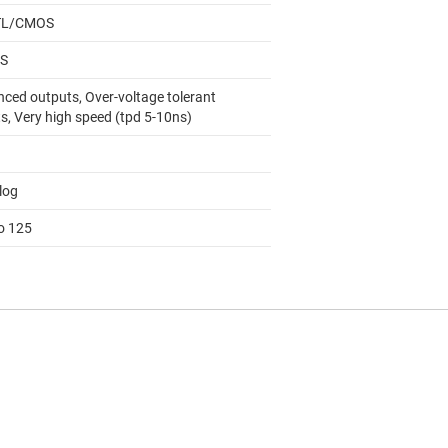
TL/CMOS
S
nced outputs, Over-voltage tolerant
s, Very high speed (tpd 5-10ns)
log
to 125