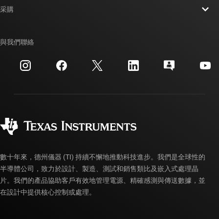
新聞室
采購
TI E2E™ 設計支援論壇
我們的故事 | 晶片幕後
TI API 套件
交互參考搜索
與我們聯絡
活動
myTI 公司帳戶
客戶支援中心
投資人關系
運送、付款與稅金
封裝
製造
訂購 FAQ
品質與可靠性
企業公民
授權經銷商
myTI 帳戶常見問題解答
數十年來，德州儀器 (TI) 持續不懈地推動科技進步。我們是全球性的
半導體公司，致力於設計、製造、測試和銷售類比及嵌入式處理晶
片。我們的產品協助客戶有效地管理電源、精確感測與傳送數據，並
在設計中提供核心控制或處理。