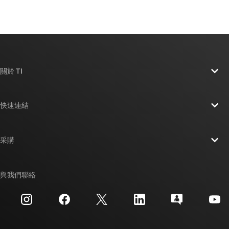
關於 TI
關於 TI 概覽
快速連結
人才招募
聯絡我們
新聞室
采購
TI E2E™ 設計支援論壇
我們的故事 | 晶片幕後
TI API 套件
交互參考搜索
與我們聯絡
活動
myTI 公司帳戶
客戶支援中心
投資人關系
運送、付款與稅金
封裝