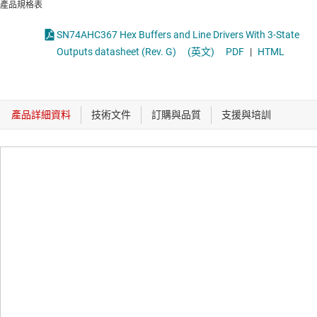
產品規格表
SN74AHC367 Hex Buffers and Line Drivers With 3-State
Outputs datasheet (Rev. G)
(英文)
PDF
|
HTML