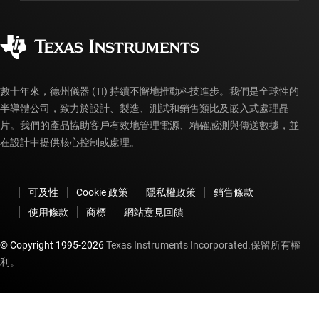
製造
訂購 FAQ
品質與可靠性
企業公民
授權經銷商
myTI 帳戶常見問題解答
數十年來，德州儀器 (TI) 持續不懈地推動科技進步。我們是全球性的
半導體公司，致力於設計、製造、測試和銷售類比及嵌入式處理晶
片。我們的產品協助客戶有效地管理電源、精確感測與傳送數據，並
在設計中提供核心控制或處理。
可及性
Cookie 政策
隱私權政策
銷售條款
使用條款
商標
網站意見回饋
© Copyright 1995-
2026
Texas Instruments Incorporated.保留所有權
利。