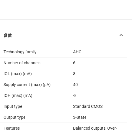
Technology family
AHC
Number of channels
6
IOL (max) (mA)
8
Supply current (max) (µA)
40
IOH (max) (mA)
-8
Input type
Standard CMOS
Output type
3-State
Features
Balanced outputs, Over-