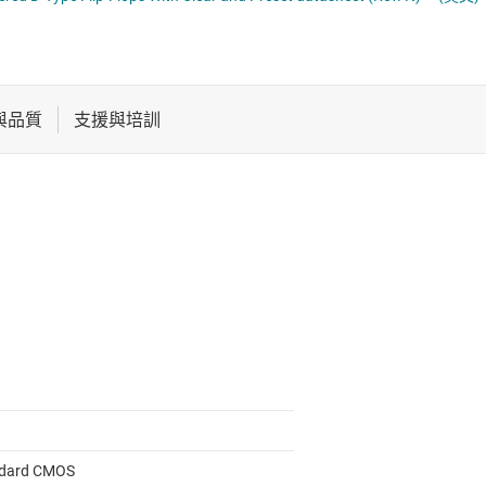
電池管理 IC
計數器
平移位器
電源管理
電壓轉換正反器、閂鎖與暫存器
音訊、觸覺和壓電
馬達驅動器
dard CMOS