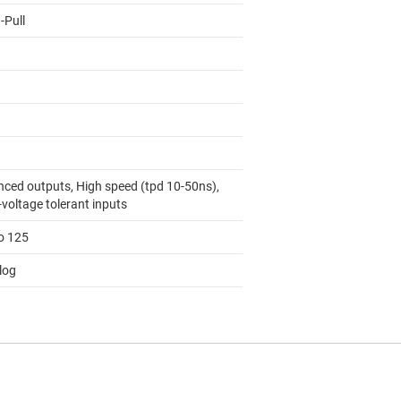
-Pull
nced outputs, High speed (tpd 10-50ns),
voltage tolerant inputs
to 125
log