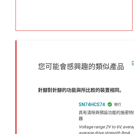
您可能會感興趣的類似產品
針腳對針腳的功能與所比較的裝置相同。
SN74HCS74
具有清除與預設功能的施密特觸
器
Voltage range 2V to 6V, avera
average drive strength 8mA