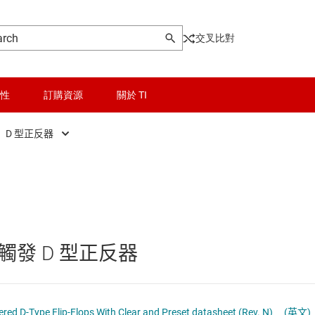
交叉比對
性
訂購資源
關於 TI
D 型正反器
晶粒與晶圓服務
D 型正反器
輯 IC
無線連線
D 型鎖存器
被動和離散
JK 正反器
發 D 型正反器
和暫存器
邏輯和電壓轉換
其它鎖存器
和收發器
隔離
移位暫存器
ed D-Type Flip-Flops With Clear and Preset datasheet (Rev. N)
(英文)