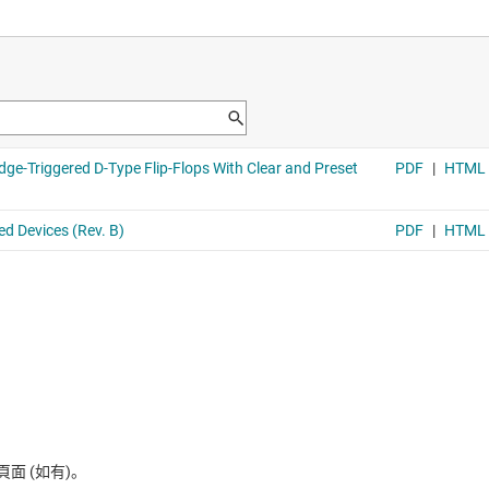
average d
SN74AH
特觸發輸入雙 D 型正緣觸發正
具有清除
Voltage r
ge propagation delay 20ns,
average d
觸發 D 型正反器
ge propagation delay 7ns,
 (如有)。