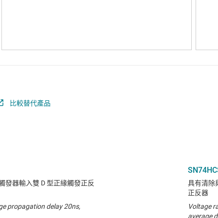
比較替代產品
SN74HC
發器輸入雙 D 型正緣觸發正反
具有清除
正反器
ge propagation delay 20ns,
Voltage r
average d