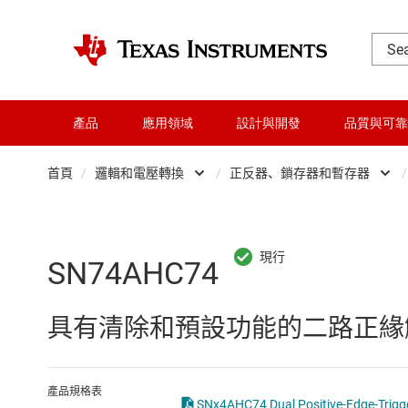
產品
應用領域
設計與開發
品質與可靠
首頁
/
邏輯和電壓轉換
/
正反器、鎖存器和暫存器
/
DLP 產品
Other logic
交換器與多工器
可配置且可編程邏
SN74AHC74
介面
專業邏輯 IC
具有清除和預設功能的二路正緣觸
射頻 (RF) 與微波
正反器、鎖存器
微控制器 (MCU) 與處理器
緩衝器、驅動器
產品規格表
SNx4AHC74 Dual Positive-Edge-Trigger