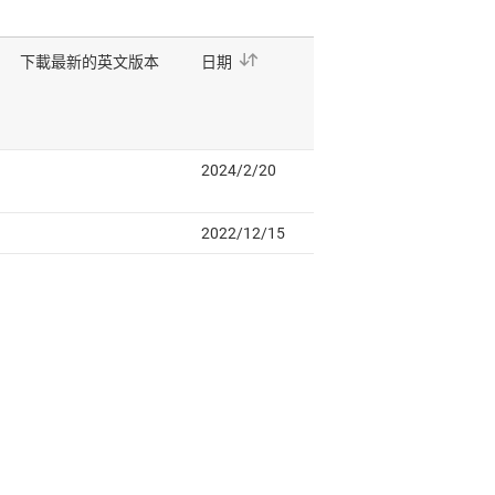
rive strength 8mA
CT74
和預設功能的二路正緣觸發 D 型正反器
ange 4.5V to 5.5V, average propagation delay 9ns,
rive strength 8mA