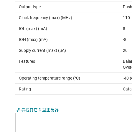
Output type
Push
Clock frequency (max) (MHz)
110
IOL (max) (mA)
8
IOH (max) (mA)
-8
Supply current (max) (µA)
20
Features
Bala
Over-
Operating temperature range (°C)
-40 
Rating
Cata
尋找其它 D 型正反器