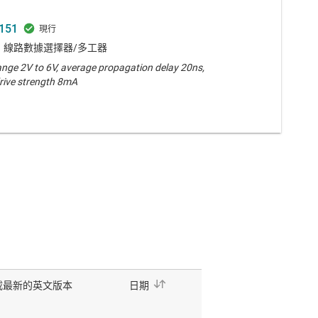
151
 1 線路數據選擇器/多工器
ange 2V to 6V, average propagation delay 20ns,
rive strength 8mA