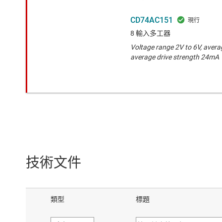
CD74AC151
8 輸入多工器
Voltage range 2V to 6V, avera
average drive strength 24mA
技術文件