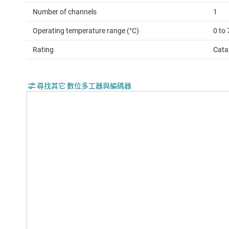
Number of channels
1
Operating temperature range (°C)
0 to 
Rating
Cata
尋找其它 數位多工器與編碼器