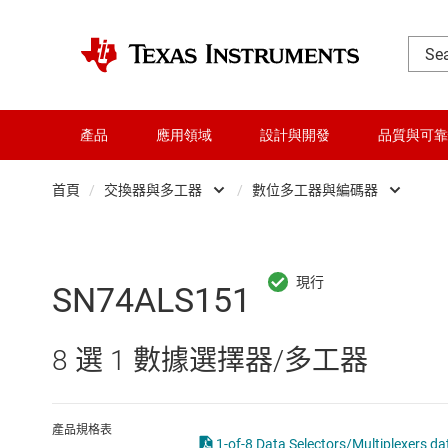
產品
應用領域
設計與開發
品質與可靠
首頁
/
交換器與多工器
/
數位多工器與編碼器
DLP 產品
Other switches 
交換器與多工器
數位多工器與編
SN74ALS151
介面
數位解多工器和
8 選 1 數據選擇器/多工器
射頻 (RF) 與微波
類比交換器與多
微控制器 (MCU) 與處理器
產品規格表
1-of-8 Data Selectors/Multiplexers da