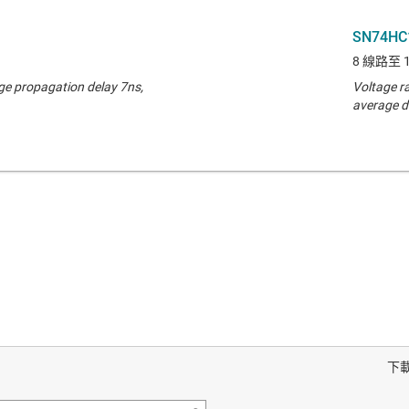
SN74HC
8 線路至
ge propagation delay 7ns,
Voltage r
average d