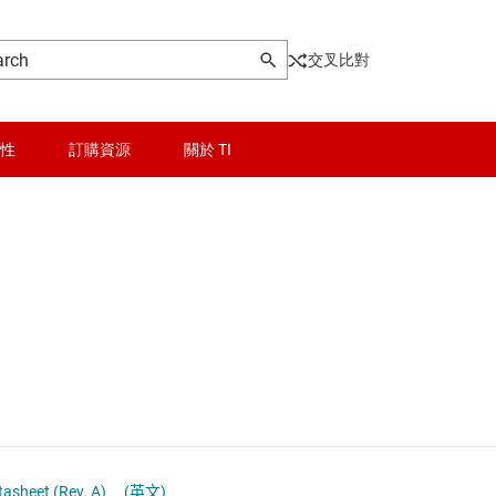
交叉比對
性
訂購資源
關於 TI
and multiplexers
晶粒與晶圓服務
碼器
無線連線
解碼器
被動和離散
工器
邏輯和電壓轉換
隔離
tasheet (Rev. A)
(英文)