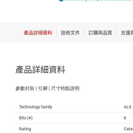
感測器
邏輯閘
放大器
電壓轉換器及電
數據轉換器
時鐘與計時
產品詳細資料
Technology family
ALS
Bits (#)
8
Rating
Cata