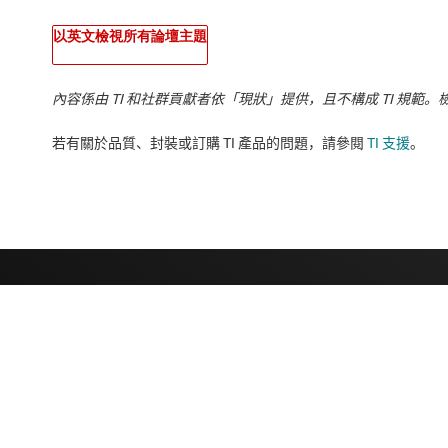
以英文檢視所有論壇主題
內容係由 TI 和社群貢獻者依「現狀」提供，且不構成 TI 規範。
若有關於品質、封裝或訂購 TI 產品的問題，請參閱
TI 支援
。​​​​​​​​​​​​​​
關於 TI
快速連結
關於 TI 概覽
聯絡我們
人才招募
TI E2E™ 設計