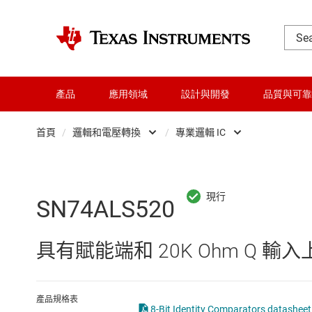
產品
應用領域
設計與開發
品質與可靠
首頁
/
邏輯和電壓轉換
/
專業邏輯 IC
DLP 產品
Other logic
交換器與多工器
可配置且可編程邏
SN74ALS520
介面
專業邏輯 IC
具有賦能端和 20K Ohm Q 輸入
射頻 (RF) 與微波
正反器、鎖存器
微控制器 (MCU) 與處理器
緩衝器、驅動器
產品規格表
8-Bit Identity Comparators datasheet 