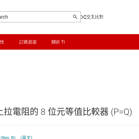
交叉比對
性
訂購資源
關於 TI
晶粒與晶圓服務
輯 IC
無線連線
被動和離散
上拉電阻的 8 位元等值比較器 (P=Q)
和暫存器
邏輯和電壓轉換
和收發器
隔離
(Rev. B)
(英文)