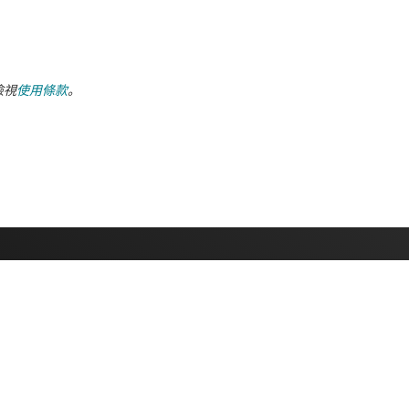
檢視
使用條款
。
采購
與我們聯絡
TI API 套件
支援論壇
myTI 公司帳戶