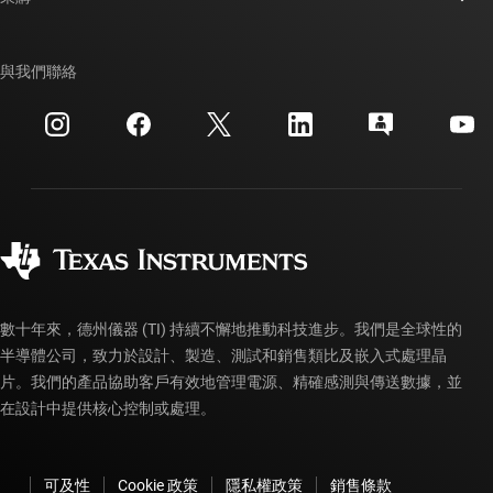
TI E2E™ 設計支援論壇
我們的故事 | 晶片幕後
TI API 套件
交互參考搜索
與我們聯絡
活動
myTI 公司帳戶
客戶支援中心
投資人關系
運送、付款與稅金
封裝
製造
訂購 FAQ
品質與可靠性
企業公民
授權經銷商
myTI 帳戶常見問題解答
數十年來，德州儀器 (TI) 持續不懈地推動科技進步。我們是全球性的
半導體公司，致力於設計、製造、測試和銷售類比及嵌入式處理晶
片。我們的產品協助客戶有效地管理電源、精確感測與傳送數據，並
在設計中提供核心控制或處理。
可及性
Cookie 政策
隱私權政策
銷售條款