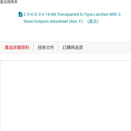
產品規格表
2.5-V/3.3-V 16-Bit Transparent D-Type Latches With 3-
State Outputs datasheet (Rev. F)
(英文)