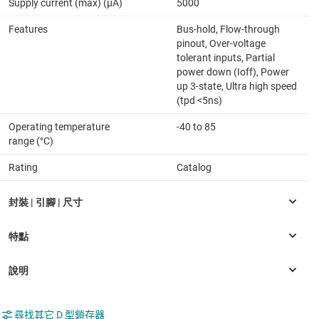
Supply current (max) (µA)
5000
Features
Bus-hold, Flow-through
pinout, Over-voltage
tolerant inputs, Partial
power down (Ioff), Power
up 3-state, Ultra high speed
(tpd <5ns)
Operating temperature
-40 to 85
range (°C)
Rating
Catalog
尋找其它 D 型鎖存器