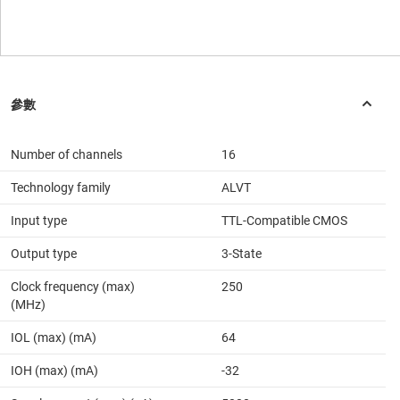
Number of channels
16
Technology family
ALVT
Input type
TTL-Compatible CMOS
Output type
3-State
Clock frequency (max)
250
(MHz)
IOL (max) (mA)
64
IOH (max) (mA)
-32