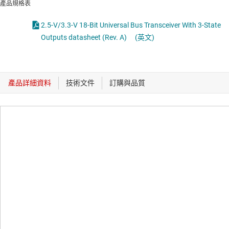
產品規格表
2.5-V/3.3-V 18-Bit Universal Bus Transceiver With 3-State
Outputs datasheet (Rev. A)
(英文)