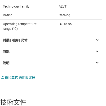
Technology family
ALVT
Rating
Catalog
Operating temperature
-40 to 85
range (°C)
尋找其它 通用收發器
技術文件