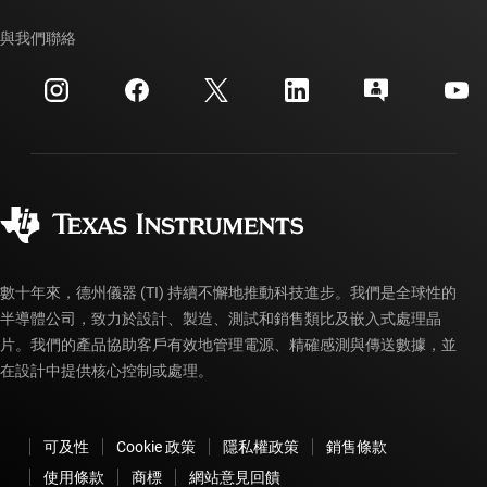
我們的故事 | 晶片幕後
TI API 套件
交互參考搜索
與我們聯絡
活動
myTI 公司帳戶
客戶支援中心
投資人關系
運送、付款與稅金
封裝
製造
訂購 FAQ
品質與可靠性
企業公民
授權經銷商
myTI 帳戶常見問題解答
數十年來，德州儀器 (TI) 持續不懈地推動科技進步。我們是全球性的
半導體公司，致力於設計、製造、測試和銷售類比及嵌入式處理晶
片。我們的產品協助客戶有效地管理電源、精確感測與傳送數據，並
在設計中提供核心控制或處理。
可及性
Cookie 政策
隱私權政策
銷售條款
使用條款
商標
網站意見回饋