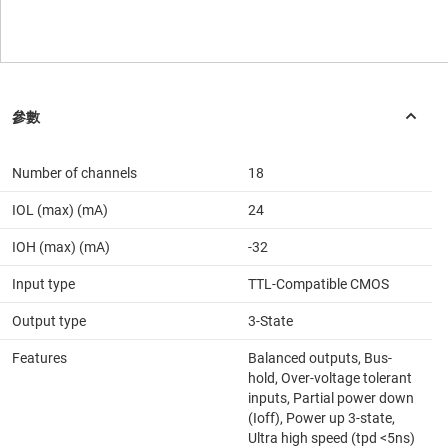
Number of channels
18
IOL (max) (mA)
24
IOH (max) (mA)
-32
Input type
TTL-Compatible CMOS
Output type
3-State
Features
Balanced outputs, Bus-
hold, Over-voltage tolerant
inputs, Partial power down
(Ioff), Power up 3-state,
Ultra high speed (tpd <5ns)