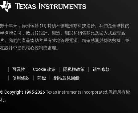
授權經銷商
myTI 帳戶常見問題解答
數十年來，德州儀器 (TI) 持續不懈地推動科技進步。我們是全球性的
半導體公司，致力於設計、製造、測試和銷售類比及嵌入式處理晶
片。我們的產品協助客戶有效地管理電源、精確感測與傳送數據，並
在設計中提供核心控制或處理。
可及性
Cookie 政策
隱私權政策
銷售條款
使用條款
商標
網站意見回饋
© Copyright 1995-
2026
Texas Instruments Incorporated.保留所有權
利。