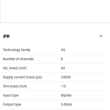
Technology family
AS
Number of channels
8
IOL (max) (mA)
64
Supply current (max) (µA)
24000
IOH (max) (mA)
-15
Input type
Bipolar
Output type
3-State