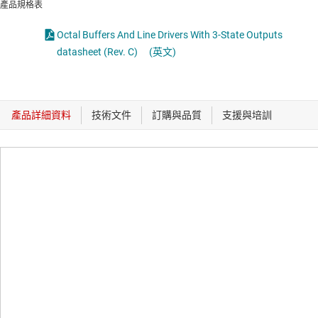
產品規格表
Octal Buffers And Line Drivers With 3-State Outputs
datasheet (Rev. C)
(英文)