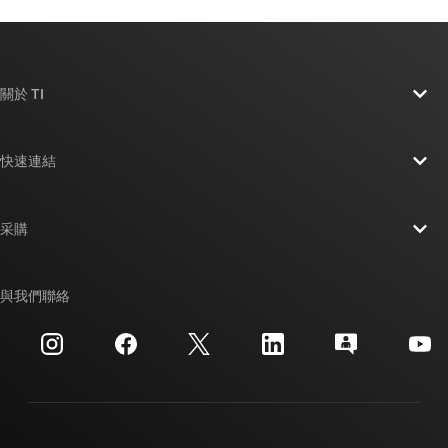
關於 TI
關於 TI 概覽
快速連結
人才招募
聯絡我們
新聞室
采購
TI E2E™ 設計支援論壇
我們的故事 | 晶片幕後
TI API 套件
交互參考搜索
與我們聯絡
活動
myTI 公司帳戶
客戶支援中心
投資人關系
運送、付款與稅金
封裝
製造
訂購 FAQ
品質與可靠性
企業公民