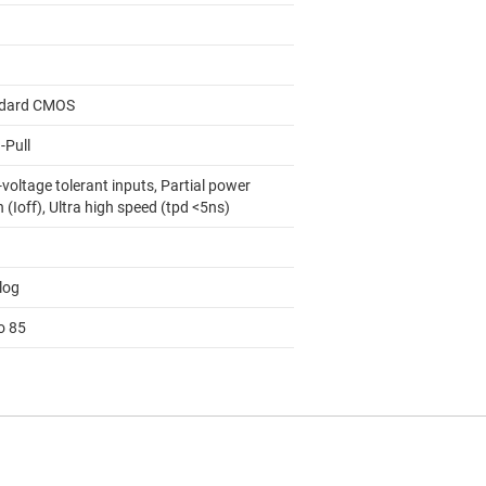
dard CMOS
-Pull
voltage tolerant inputs, Partial power
(Ioff), Ultra high speed (tpd <5ns)
log
o 85