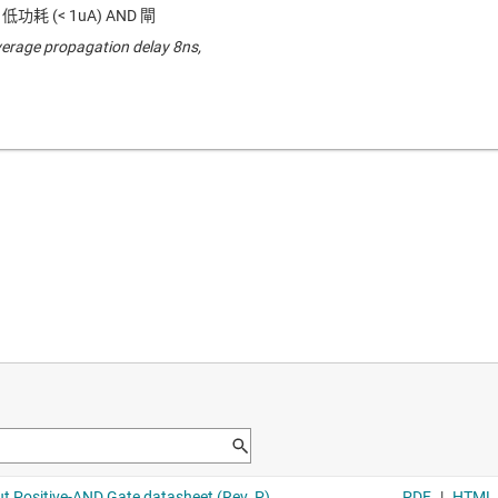
低功耗 (< 1uA) AND 閘
verage propagation delay 8ns,