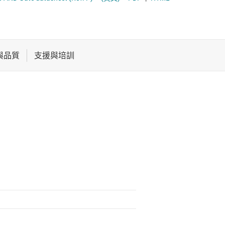
XOR (exclusive OR) 閘
電池管理 IC
平移位器
組合閘
電源管理
電壓轉換閘極
音訊、觸覺和壓電
馬達驅動器