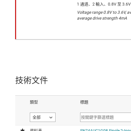
1 通道、2 輸入、0.8V 至 3.6V 
Voltage range 0.8V to 3.6V, a
average drive strength 4mA
技術文件