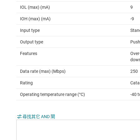
IOL (max) (mA)
9
IOH (max) (mA)
-9
Input type
Stan
Output type
Push
Features
Over-
down 
Data rate (max) (Mbps)
250
Rating
Cata
Operating temperature range (°C)
-40 t
尋找其它 AND 閘