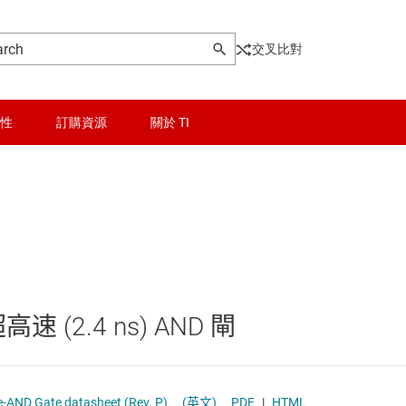
交叉比對
性
訂購資源
關於 TI
AND 閘
晶粒與晶圓服務
輯 IC
NAND 閘
無線連線
NOR 閘
被動和離散
速 (2.4 ns) AND 閘
和暫存器
OR 閘
邏輯和電壓轉換
和收發器
XNOR (exclusive NOR) 閘
隔離
-AND Gate datasheet (Rev. P)
(英文)
PDF
|
HTML