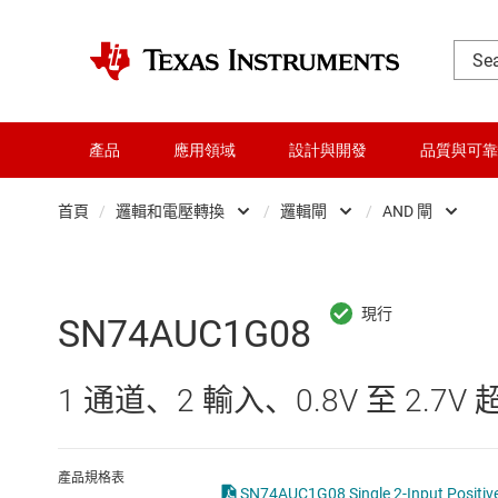
產品
應用領域
設計與開發
品質與可靠
首頁
/
邏輯和電壓轉換
/
邏輯閘
/
AND 閘
DLP 產品
Other logic
交換器與多工器
可配置且可編程邏
SN74AUC1G08
介面
專業邏輯 IC
1 通道、2 輸入、0.8V 至 2.7V 超高
射頻 (RF) 與微波
正反器、鎖存器
微控制器 (MCU) 與處理器
緩衝器、驅動器
產品規格表
SN74AUC1G08 Single 2-Input Positive