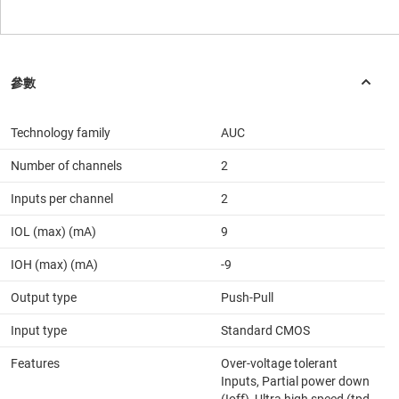
Technology family
AUC
Number of channels
2
Inputs per channel
2
IOL (max) (mA)
9
IOH (max) (mA)
-9
Output type
Push-Pull
Input type
Standard CMOS
Features
Over-voltage tolerant
Inputs, Partial power down