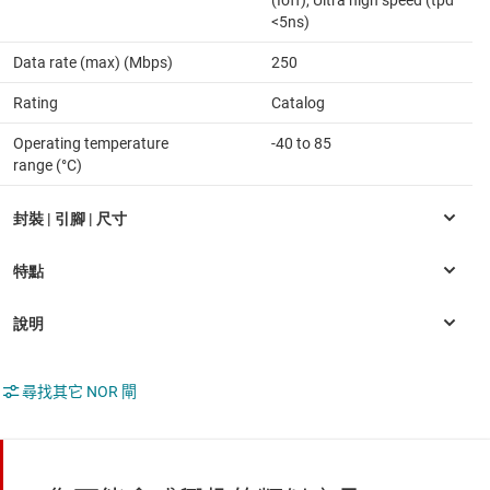
(Ioff), Ultra high speed (tpd
<5ns)
Data rate (max) (Mbps)
250
Rating
Catalog
Operating temperature
-40 to 85
range (°C)
尋找其它 NOR 閘