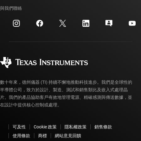
我們的故事 | 晶片幕後
TI API 套件
交互參考搜索
與我們聯絡
活動
myTI 公司帳戶
客戶支援中心
投資人關系
運送、付款與稅金
封裝
製造
訂購 FAQ
品質與可靠性
企業公民
授權經銷商
myTI 帳戶常見問題解答
數十年來，德州儀器 (TI) 持續不懈地推動科技進步。我們是全球性的
半導體公司，致力於設計、製造、測試和銷售類比及嵌入式處理晶
片。我們的產品協助客戶有效地管理電源、精確感測與傳送數據，並
在設計中提供核心控制或處理。
可及性
Cookie 政策
隱私權政策
銷售條款
使用條款
商標
網站意見回饋