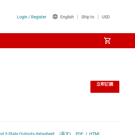
立即訂購
1T45-Q1 Automotive Single-Bit Dual-Supply Bus Transceiver With Configurable Voltage Translation and 3-State Outputs datasheet
(英文)
PDF
|
HTML