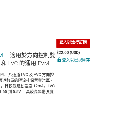
登入以進行訂購
$22.00 (USD)
M
— 適用於方向控制雙
登入以檢視庫存
 LVC 的通用 EVM
、八通道 LVC 及 AVC 方向控
道數量的匯流排保留與汽車 -
置，具較低驅動強度 12mA。LVC
5 到 5.5V 且具較高驅動強度