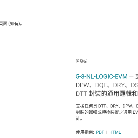
 (如有)。
開發板
5-8-NL-LOGIC-EVM
— 
DPW、DQE、DRY、D
DTT 封裝的通用邏輯和
支援任何具 DTT、DRY、DPW、D
封裝的邏輯或轉換裝置之通用 E
計。
使用指南:
PDF
|
HTML