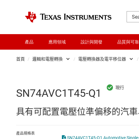
產品
應用領域
設計與開發
品質與可靠
首頁
/
邏輯和電壓轉換
/
電壓轉換器及電平移位器
/
DLP 產品
Other logic
交換器與多工器
可配置且可編程邏
SN74AVC1T45-Q1
介面
專業邏輯 IC
具有可配置電壓位準偏移的汽車
射頻 (RF) 與微波
正反器、鎖存器
微控制器 (MCU) 與處理器
緩衝器、驅動器
產品規格表