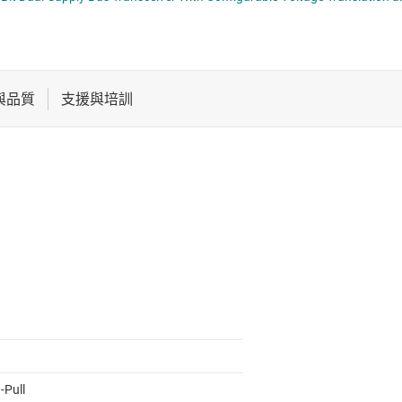
電池管理 IC
平移位器
電源管理
音訊、觸覺和壓電
馬達驅動器
-Pull