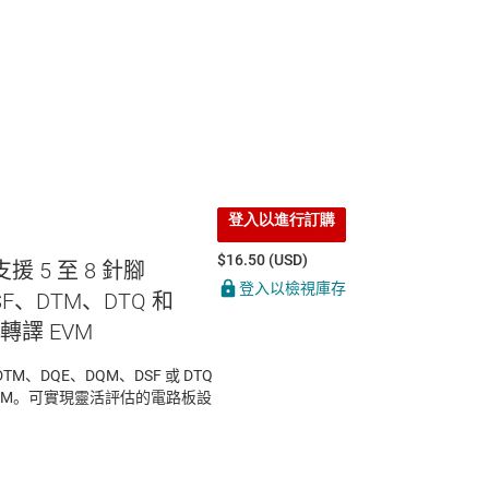
登入以進行訂購
$16.50 (USD)
支援 5 至 8 針腳
登入以檢視庫存
SF、DTM、DTQ 和
轉譯 EVM
TM、DQE、DQM、DSF 或 DTQ
VM。可實現靈活評估的電路板設