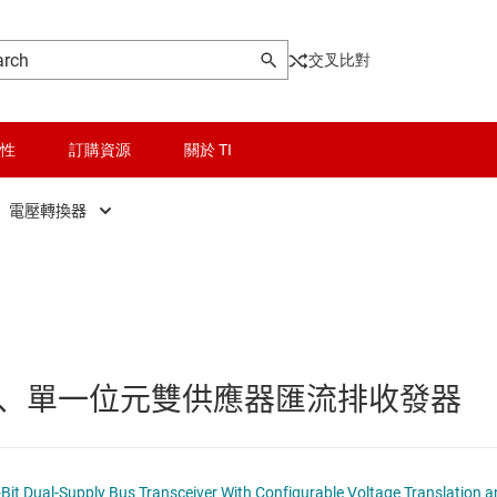
交叉比對
性
訂購資源
關於 TI
電壓轉換器
晶粒與晶圓服務
接地位準轉換器
輯 IC
無線連線
電壓轉換器
被動和離散
、單一位元雙供應器匯流排收發器
和暫存器
邏輯和電壓轉換
和收發器
隔離
SN74AVC