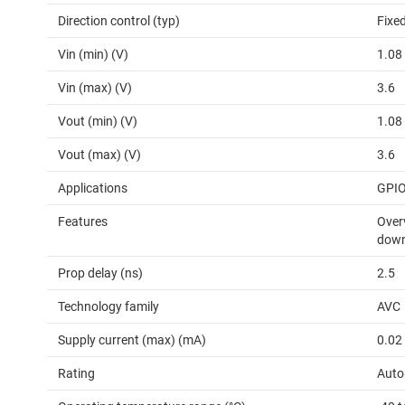
Direction control (typ)
Fixed
Vin (min) (V)
1.08
Vin (max) (V)
3.6
Vout (min) (V)
1.08
Vout (max) (V)
3.6
Applications
GPI
Features
Overv
down 
Prop delay (ns)
2.5
Technology family
AVC
Supply current (max) (mA)
0.02
Rating
Auto