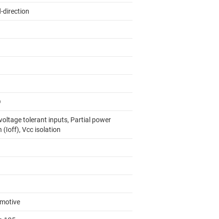
-direction
O
oltage tolerant inputs, Partial power
(Ioff), Vcc isolation
motive