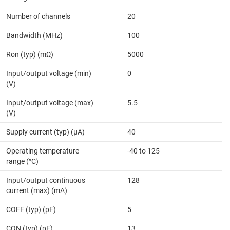
Number of channels
20
Bandwidth (MHz)
100
Ron (typ) (mΩ)
5000
Input/output voltage (min)
0
(V)
Input/output voltage (max)
5.5
(V)
Supply current (typ) (µA)
40
Operating temperature
-40 to 125
range (°C)
Input/output continuous
128
current (max) (mA)
COFF (typ) (pF)
5
CON (typ) (pF)
13