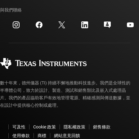
我們的故事 | 晶片幕後
TI API 套件
交互參考搜索
與我們聯絡
活動
myTI 公司帳戶
客戶支援中心
投資人關系
運送、付款與稅金
封裝
製造
訂購 FAQ
品質與可靠性
企業公民
授權經銷商
myTI 帳戶常見問題解答
數十年來，德州儀器 (TI) 持續不懈地推動科技進步。我們是全球性的
半導體公司，致力於設計、製造、測試和銷售類比及嵌入式處理晶
片。我們的產品協助客戶有效地管理電源、精確感測與傳送數據，並
在設計中提供核心控制或處理。
可及性
Cookie 政策
隱私權政策
銷售條款
使用條款
商標
網站意見回饋