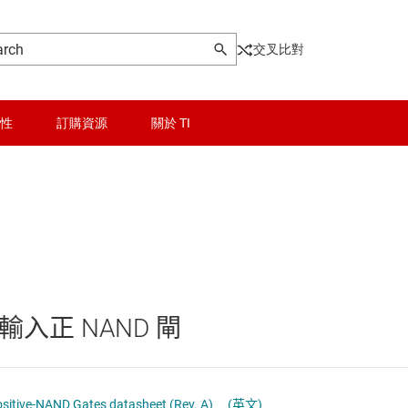
交叉比對
性
訂購資源
關於 TI
AND 閘
晶粒與晶圓服務
輯 IC
NAND 閘
無線連線
NOR 閘
被動和離散
入正 NAND 閘
和暫存器
OR 閘
邏輯和電壓轉換
和收發器
XNOR (exclusive NOR) 閘
隔離
itive-NAND Gates datasheet (Rev. A)
(英文)