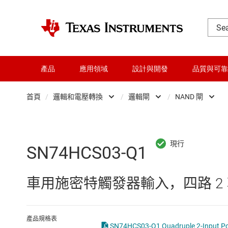
產品
應用領域
設計與開發
品質與可靠
首頁
/
邏輯和電壓轉換
/
邏輯閘
/
NAND 閘
DLP 產品
Other logic
交換器與多工器
可配置且可編程邏
SN74HCS03-Q1
介面
專業邏輯 IC
車用施密特觸發器輸入，四路 2 輸
射頻 (RF) 與微波
正反器、鎖存器
微控制器 (MCU) 與處理器
緩衝器、驅動器
產品規格表
SN74HCS03-Q1 Quadruple 2-Input Pos