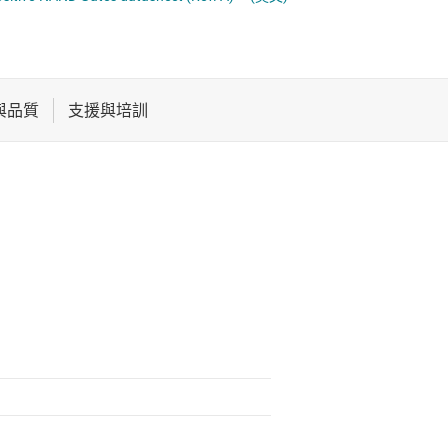
XOR (exclusive OR) 閘
電池管理 IC
平移位器
組合閘
電源管理
電壓轉換閘極
音訊、觸覺和壓電
馬達驅動器