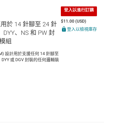
登入以進行訂購
$11.00 (USD)
適用於 14 針腳至 24 針
登入以檢視庫存
DYY、NS 和 PW 封
模組
(EVM) 設計用於支援任何 14 針腳至
、DYY 或 DGV 封裝的任何邏輯裝