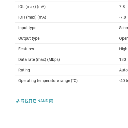
IOL (max) (mA)
7.8
IOH (max) (mA)
-7.8
Input type
Schm
Output type
Open
Features
High
Data rate (max) (Mbps)
130
Rating
Auto
Operating temperature range (°C)
-40 
尋找其它 NAND 閘