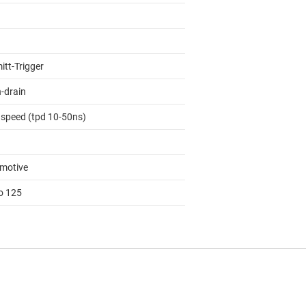
itt-Trigger
-drain
 speed (tpd 10-50ns)
motive
to 125