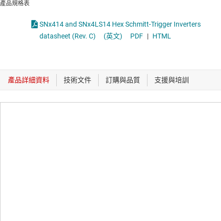
產品規格表
SNx414 and SNx4LS14 Hex Schmitt-Trigger Inverters
datasheet (Rev. C)
(英文)
PDF
|
HTML