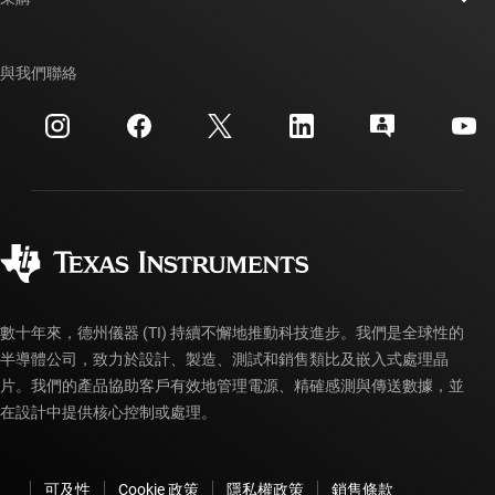
TI E2E™ 設計支援論壇
我們的故事 | 晶片幕後
TI API 套件
交互參考搜索
與我們聯絡
活動
myTI 公司帳戶
客戶支援中心
投資人關系
運送、付款與稅金
封裝
製造
訂購 FAQ
品質與可靠性
企業公民
授權經銷商
myTI 帳戶常見問題解答
數十年來，德州儀器 (TI) 持續不懈地推動科技進步。我們是全球性的
半導體公司，致力於設計、製造、測試和銷售類比及嵌入式處理晶
片。我們的產品協助客戶有效地管理電源、精確感測與傳送數據，並
在設計中提供核心控制或處理。
可及性
Cookie 政策
隱私權政策
銷售條款