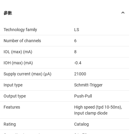
Technology family
LS
Number of channels
6
IOL (max) (mA)
8
IOH (max) (mA)
-0.4
Supply current (max) (µA)
21000
Input type
Schmitt-Trigger
Output type
Push-Pull
Features
High speed (tpd 10-50ns),
Input clamp diode
Rating
Catalog