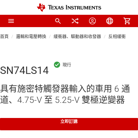
首頁
邏輯和電壓轉換
緩衝器、驅動器和收發器
反相緩衝器和
SN74LS14
具有施密特觸發器輸入的車用 6 通
道、4.75-V 至 5.25-V 雙極逆變器
立即訂購