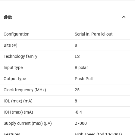
Configuration
Serial-in, Parallel-out
Bits (#)
8
Technology family
LS
Input type
Bipolar
Output type
Push-Pull
Clock frequency (MHz)
25
IOL (max) (mA)
8
IOH (max) (mA)
-0.4
Supply current (max) (µA)
27000
Features
High speed (tpd 10-50ns)