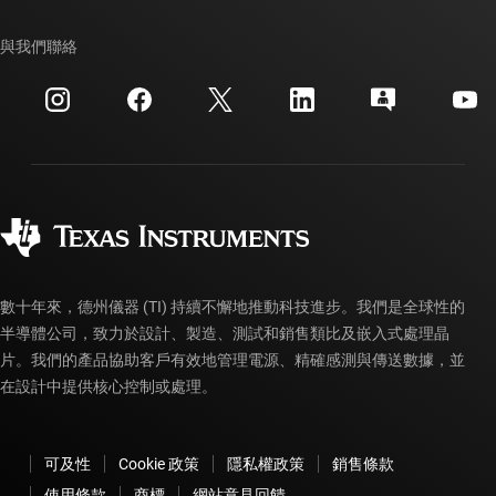
我們的故事 | 晶片幕後
TI API 套件
交互參考搜索
與我們聯絡
活動
myTI 公司帳戶
客戶支援中心
投資人關系
運送、付款與稅金
封裝
製造
訂購 FAQ
品質與可靠性
企業公民
授權經銷商
myTI 帳戶常見問題解答
數十年來，德州儀器 (TI) 持續不懈地推動科技進步。我們是全球性的
半導體公司，致力於設計、製造、測試和銷售類比及嵌入式處理晶
片。我們的產品協助客戶有效地管理電源、精確感測與傳送數據，並
在設計中提供核心控制或處理。
可及性
Cookie 政策
隱私權政策
銷售條款
使用條款
商標
網站意見回饋