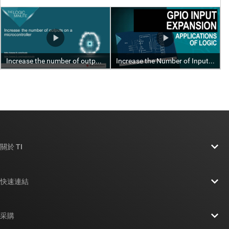
關於 TI
關於 TI 概覽
快速連結
人才招募
聯絡我們
新聞室
采購
TI E2E™ 設計支援論壇