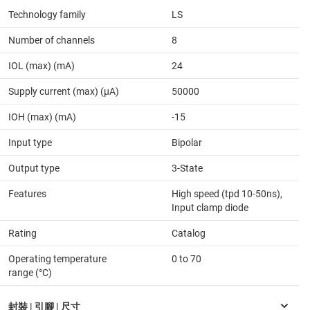
Technology family
LS
Number of channels
8
IOL (max) (mA)
24
Supply current (max) (µA)
50000
IOH (max) (mA)
-15
Input type
Bipolar
Output type
3-State
Features
High speed (tpd 10-50ns),
Input clamp diode
Rating
Catalog
Operating temperature
0 to 70
range (°C)