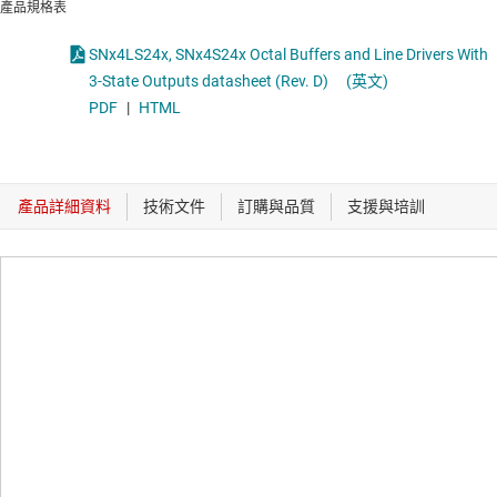
產品規格表
SNx4LS24x, SNx4S24x Octal Buffers and Line Drivers With
3-State Outputs datasheet (Rev. D)
(英文)
PDF
|
HTML