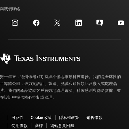
我們的故事 | 晶片幕後
TI API 套件
交互參考搜索
與我們聯絡
活動
myTI 公司帳戶
客戶支援中心
投資人關系
運送、付款與稅金
封裝
製造
訂購 FAQ
品質與可靠性
企業公民
授權經銷商
myTI 帳戶常見問題解答
數十年來，德州儀器 (TI) 持續不懈地推動科技進步。我們是全球性的
半導體公司，致力於設計、製造、測試和銷售類比及嵌入式處理晶
片。我們的產品協助客戶有效地管理電源、精確感測與傳送數據，並
在設計中提供核心控制或處理。
可及性
Cookie 政策
隱私權政策
銷售條款
使用條款
商標
網站意見回饋